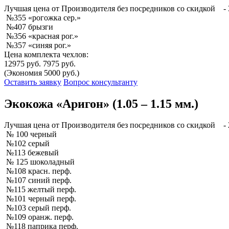
Лучшая
цена от Производителя без посредников со скидкой
- 
№355 «рогожка сер.»
№407 брызги
№356 «красная рог.»
№357 «синяя рог.»
Цена комплекта чехлов:
12975 руб.
7975 руб.
(Экономия 5000 руб.)
Оставить заявку
Вопрос консультанту
Экокожа «Аригон» (1.05 – 1.15 мм.)
Лучшая
цена от Производителя без посредников со скидкой
- 
№ 100 черный
№102 серый
№113 бежевый
№ 125 шоколадный
№108 красн. перф.
№107 синий перф.
№115 желтый перф.
№101 черный перф.
№103 серый перф.
№109 оранж. перф.
№118 паприка перф.