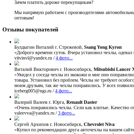
Зачем платить дороже перекупщикам?
Мы напрямую работаем с производителями автомобильных
оптовым!
Отзывы покупателей
Булдыгин Виталий
г. Стрежевой,
Ssang Yong Kyron
«Доброго времени суток. Вчера установил чехлы, одевал 
vitvinvl@yandex.ru
/
4 фото...
Виталий Викторович
г. Новосибирск,
Mitsubishi Lancer 
«Увидел у соседа чехлы из экокожи и мне они понравили
товара. Установил без проблем. Чехлы не требуют особого
моим друзьям, так же чехлы понравились. У всех появило
iceberg005@ngs.ru
/
4 фото...
Валерий Валеев
г. Юрга,
Renault Daster
«Очень понравились чехлы. Сели как влитые. Качество от
valeevva@yandex.ru
/
3 фото...
Сергей Архипов
г. Новосибирск,
Chevrolet Niva
«Купил по рекомендации друга авточехлы на вашем сайте,