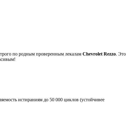
я строго по родным проверенным лекалам
Chevrolet Rezzo
. Это
асивым!
яемость истираниям до 50 000 циклов (устойчивее