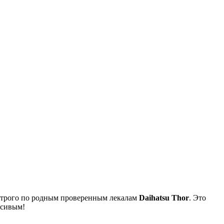
я строго по родным проверенным лекалам
Daihatsu Thor
. Это
асивым!