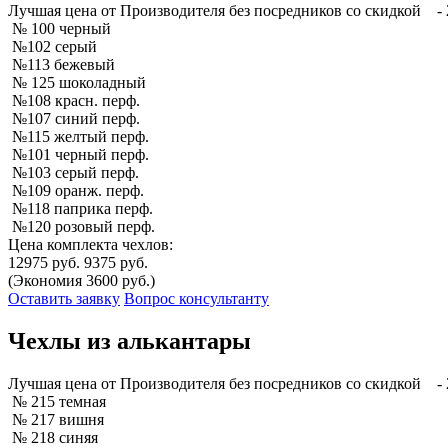
Лучшая
цена от Производителя без посредников со скидкой
- 
№ 100 черный
№102 серый
№113 бежевый
№ 125 шоколадный
№108 красн. перф.
№107 синий перф.
№115 желтый перф.
№101 черный перф.
№103 серый перф.
№109 оранж. перф.
№118 паприка перф.
№120 розовый перф.
Цена комплекта чехлов:
12975 руб.
9375 руб.
(Экономия 3600 руб.)
Оставить заявку
Вопрос консультанту
Чехлы из алькантары
Лучшая
цена от Производителя без посредников со скидкой
- 
№ 215 темная
№ 217 вишня
№ 218 синяя