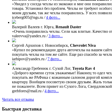
«Увидел у соседа чехлы из экокожи и мне они понравили
товара. Установил без проблем. Чехлы не требуют особого
моим друзьям, так же чехлы понравились. У всех появило
iceberg005@ngs.ru
/
4 фото...
Валерий Валеев
г. Юрга,
Renault Daster
«Очень понравились чехлы. Сели как влитые. Качество от
valeevva@yandex.ru
/
3 фото...
Сергей Архипов
г. Новосибирск,
Chevrolet Niva
«Купил по рекомендации друга авточехлы на вашем сайте,
покупать чехлы на том же сайте. Еще раз спасибо за чехл
iarhipov@yandex.ru
/
7 фото...
Александр Гребенюк
г. Сухой Лог,
Toyota Rav 4
«Доброго времени суток уважаемые! Наконец то одел чехл
покупать же РАФика с кожанным салоном дорогой компле
квартиру. Вообщем посоветую своим друзьям. Жаль только
не пожалеете. Всем привет из Сухого Лога, Свердловской
grebfores@mail.ru
/
4 фото...
Читать все отзывы
Быстрая доставка