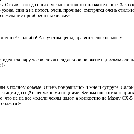
сь. Отзывы соседа о них, услышал только положительные. Заказ
 ухода, спина не потеет, очень прочные, смотрятся очень стильно
сь желание приобрести такие же.».
личное! Спасибо! А с учетом цены, нравятся еще больше.».
 одели за пару часов, чехлы сидят хорошо, жене и друзьям очен
ы!».
ы в полном объеме. Очень понравились и мне и супруге. Салон 
ктации да ещё с ненужными опциями. Фирма оперативно принял
, что не на все модели чехлы шьют, а конкретно на Мазду СХ-5
 области!».