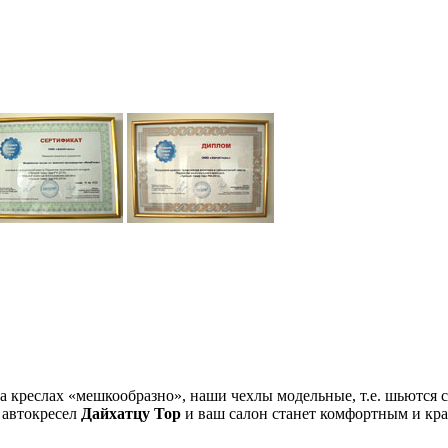
на креслах «мешкообразно», наши чехлы модельные, т.е. шьютс
 автокресел
Дайхатцу Тор
и ваш салон станет комфортным и кр