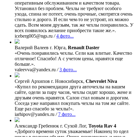
оперативным обслуживанием и качеством товара.
Установил без проблем. Чехлы не требуют особого
ухода, спина не потеет, очень прочные, смотрятся очень
стильно и дорого. И если чем-то не устроят, их можно
сдать. Всем моим друзьям, так же чехлы понравились. У
всех появилось желание приобрести такие же.».
iceberg005@ngs.ru
/
4 фото...
Валерий Валеев
г. Юрга,
Renault Daster
«Очень понравились чехлы. Сели как влитые. Качество
отличное! Спасибо! А с учетом цены, нравятся еще
больше.».
valeevva@yandex.ru
/
3 фото...
Сергей Архипов
г. Новосибирск,
Chevrolet Niva
«Купил по рекомендации друга авточехлы на вашем
сайте, одели за пару часов, чехлы сидят хорошо, жене и
друзьям очень нравятся. Салон стал новым и дорогим.
Соседа уже направил покупать чехлы на том же сайте.
Еще раз спасибо за чехлы!».
iarhipov@yandex.ru
/
7 фото...
Александр Гребенюк
г. Сухой Лог,
Toyota Rav 4
«Доброго времени суток уважаемые! Наконец то одел
чехлы в полном объеме. Очень понравились и мне и