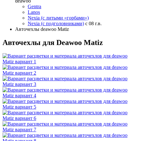
deawoo
Gentra
Lanos
Nexia (с литыми «горбами»)
Nexia (с подголовниками)
с 08 г.в.
Авточехлы deawoo Matiz
Авточехлы для Deawoo Matiz