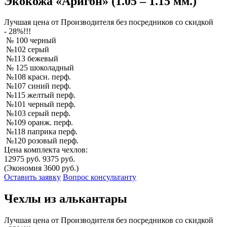
Экокожа «Аригон» (1.05 – 1.15 мм.)
Лучшая
цена от Производителя без посредников со скидкой
- 28%!!!
№ 100 черный
№102 серый
№113 бежевый
№ 125 шоколадный
№108 красн. перф.
№107 синий перф.
№115 желтый перф.
№101 черный перф.
№103 серый перф.
№109 оранж. перф.
№118 паприка перф.
№120 розовый перф.
Цена комплекта чехлов:
12975 руб.
9375 руб.
(Экономия 3600 руб.)
Оставить заявку
Вопрос консультанту
Чехлы из алькантары
Лучшая
цена от Производителя без посредников со скидкой