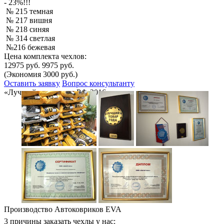
- 23%!!!
№ 215 темная
№ 217 вишня
№ 218 синяя
№ 314 светлая
№216 бежевая
Цена комплекта чехлов:
12975 руб.
9975 руб.
(Экономия 3000 руб.)
Оставить заявку
Вопрос консультанту
«Лучший товар года РФ-2016»
Производство Автоковриков EVA
3 причины заказать чехлы у нас: