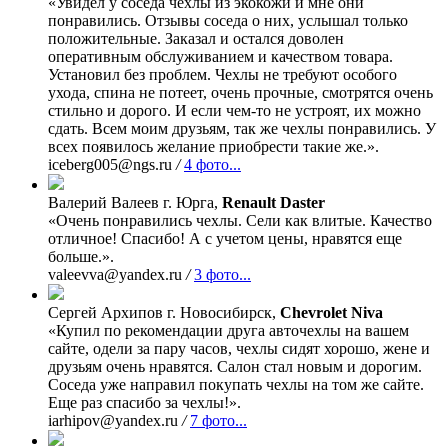
«Увидел у соседа чехлы из экокожи и мне они
понравились. Отзывы соседа о них, услышал только
положительные. Заказал и остался доволен
оперативным обслуживанием и качеством товара.
Установил без проблем. Чехлы не требуют особого
ухода, спина не потеет, очень прочные, смотрятся очень
стильно и дорого. И если чем-то не устроят, их можно
сдать. Всем моим друзьям, так же чехлы понравились. У
всех появилось желание приобрести такие же.».
iceberg005@ngs.ru
/
4 фото...
Валерий Валеев
г. Юрга,
Renault Daster
«Очень понравились чехлы. Сели как влитые. Качество
отличное! Спасибо! А с учетом цены, нравятся еще
больше.».
valeevva@yandex.ru
/
3 фото...
Сергей Архипов
г. Новосибирск,
Chevrolet Niva
«Купил по рекомендации друга авточехлы на вашем
сайте, одели за пару часов, чехлы сидят хорошо, жене и
друзьям очень нравятся. Салон стал новым и дорогим.
Соседа уже направил покупать чехлы на том же сайте.
Еще раз спасибо за чехлы!».
iarhipov@yandex.ru
/
7 фото...