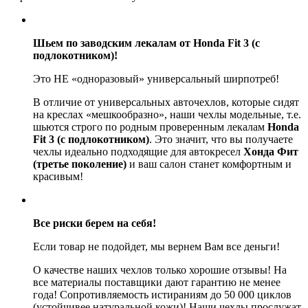
Шьем по заводским лекалам от Honda Fit 3 (с
подлокотником)!
Это НЕ «одноразовый» универсальный ширпотреб!
В отличие от универсальных авточехлов, которые сидят
на креслах «мешкообразно», наши чехлы модельные, т.е.
шьются строго по родным проверенным лекалам
Honda
Fit 3 (с подлокотником)
. Это значит, что вы получаете
чехлы идеально подходящие для автокресел
Хонда Фит
(третье поколение)
и ваш салон станет комфортным и
красивым!
Все риски берем на себя!
Если товар не подойдет, мы вернем Вам все деньги!
О качестве наших чехлов только хорошие отзывы! На
все материалы поставщики дают гарантию не менее
года! Сопротивляемость истираниям до 50 000 циклов
(устойчивее натуральной кожи)! Наши чехлы прослужат