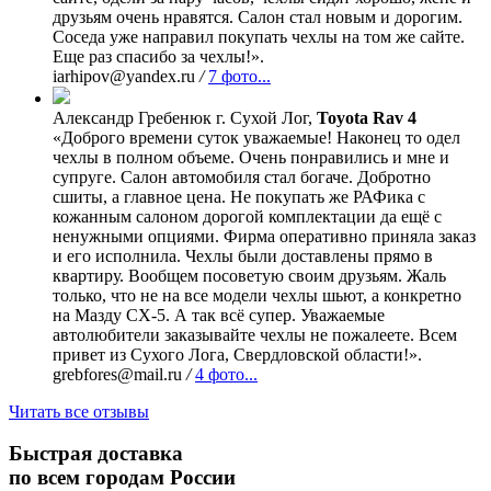
друзьям очень нравятся. Салон стал новым и дорогим.
Соседа уже направил покупать чехлы на том же сайте.
Еще раз спасибо за чехлы!».
iarhipov@yandex.ru
/
7 фото...
Александр Гребенюк
г. Сухой Лог,
Toyota Rav 4
«Доброго времени суток уважаемые! Наконец то одел
чехлы в полном объеме. Очень понравились и мне и
супруге. Салон автомобиля стал богаче. Добротно
сшиты, а главное цена. Не покупать же РАФика с
кожанным салоном дорогой комплектации да ещё с
ненужными опциями. Фирма оперативно приняла заказ
и его исполнила. Чехлы были доставлены прямо в
квартиру. Вообщем посоветую своим друзьям. Жаль
только, что не на все модели чехлы шьют, а конкретно
на Мазду СХ-5. А так всё супер. Уважаемые
автолюбители заказывайте чехлы не пожалеете. Всем
привет из Сухого Лога, Свердловской области!».
grebfores@mail.ru
/
4 фото...
Читать все отзывы
Быстрая доставка
по всем городам России