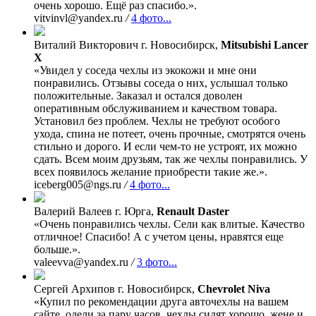
очень хорошо. Ещё раз спасибо.».
vitvinvl@yandex.ru
/
4 фото...
Виталий Викторович
г. Новосибирск,
Mitsubishi Lancer
X
«Увидел у соседа чехлы из экокожи и мне они
понравились. Отзывы соседа о них, услышал только
положительные. Заказал и остался доволен
оперативным обслуживанием и качеством товара.
Установил без проблем. Чехлы не требуют особого
ухода, спина не потеет, очень прочные, смотрятся очень
стильно и дорого. И если чем-то не устроят, их можно
сдать. Всем моим друзьям, так же чехлы понравились. У
всех появилось желание приобрести такие же.».
iceberg005@ngs.ru
/
4 фото...
Валерий Валеев
г. Юрга,
Renault Daster
«Очень понравились чехлы. Сели как влитые. Качество
отличное! Спасибо! А с учетом цены, нравятся еще
больше.».
valeevva@yandex.ru
/
3 фото...
Сергей Архипов
г. Новосибирск,
Chevrolet Niva
«Купил по рекомендации друга авточехлы на вашем
сайте, одели за пару часов, чехлы сидят хорошо, жене и