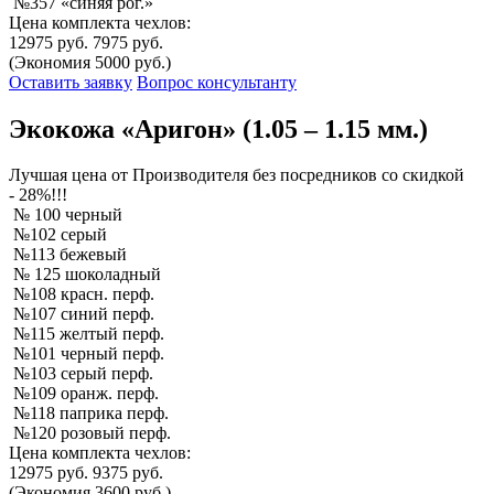
№357 «синяя рог.»
Цена комплекта чехлов:
12975 руб.
7975 руб.
(Экономия 5000 руб.)
Оставить заявку
Вопрос консультанту
Экокожа «Аригон» (1.05 – 1.15 мм.)
Лучшая
цена от Производителя без посредников со скидкой
- 28%!!!
№ 100 черный
№102 серый
№113 бежевый
№ 125 шоколадный
№108 красн. перф.
№107 синий перф.
№115 желтый перф.
№101 черный перф.
№103 серый перф.
№109 оранж. перф.
№118 паприка перф.
№120 розовый перф.
Цена комплекта чехлов:
12975 руб.
9375 руб.
(Экономия 3600 руб.)