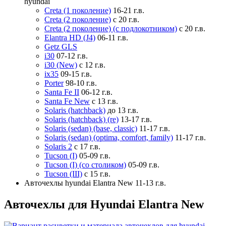
hyundai
Creta (1 поколение)
16-21 г.в.
Creta (2 поколение)
с 20 г.в.
Creta (2 поколение) (с подлокотником)
с 20 г.в.
Elantra HD (J4)
06-11 г.в.
Getz GLS
i30
07-12 г.в.
i30 (New)
с 12 г.в.
ix35
09-15 г.в.
Porter
98-10 г.в.
Santa Fe II
06-12 г.в.
Santa Fe New
с 13 г.в.
Solaris (hatchback)
до 13 г.в.
Solaris (hatchback) (re)
13-17 г.в.
Solaris (sedan) (base, classic)
11-17 г.в.
Solaris (sedan) (optima, comfort, family)
11-17 г.в.
Solaris 2
с 17 г.в.
Tucson (I)
05-09 г.в.
Tucson (I) (со столиком)
05-09 г.в.
Tucson (III)
с 15 г.в.
Авточехлы hyundai Elantra New 11-13 г.в.
Авточехлы для Hyundai Elantra New