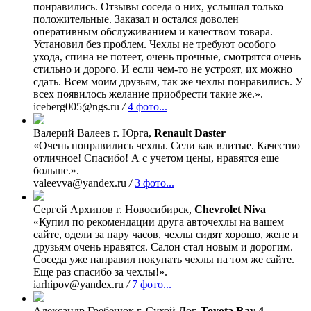
понравились. Отзывы соседа о них, услышал только
положительные. Заказал и остался доволен
оперативным обслуживанием и качеством товара.
Установил без проблем. Чехлы не требуют особого
ухода, спина не потеет, очень прочные, смотрятся очень
стильно и дорого. И если чем-то не устроят, их можно
сдать. Всем моим друзьям, так же чехлы понравились. У
всех появилось желание приобрести такие же.».
iceberg005@ngs.ru
/
4 фото...
Валерий Валеев
г. Юрга,
Renault Daster
«Очень понравились чехлы. Сели как влитые. Качество
отличное! Спасибо! А с учетом цены, нравятся еще
больше.».
valeevva@yandex.ru
/
3 фото...
Сергей Архипов
г. Новосибирск,
Chevrolet Niva
«Купил по рекомендации друга авточехлы на вашем
сайте, одели за пару часов, чехлы сидят хорошо, жене и
друзьям очень нравятся. Салон стал новым и дорогим.
Соседа уже направил покупать чехлы на том же сайте.
Еще раз спасибо за чехлы!».
iarhipov@yandex.ru
/
7 фото...
Александр Гребенюк
г. Сухой Лог,
Toyota Rav 4