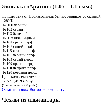
Экокожа «Аригон» (1.05 – 1.15 мм.)
Лучшая
цена от Производителя без посредников со скидкой
- 28%!!!
№ 100 черный
№102 серый
№113 бежевый
№ 125 шоколадный
№108 красн. перф.
№107 синий перф.
№115 желтый перф.
№101 черный перф.
№103 серый перф.
№109 оранж. перф.
№118 паприка перф.
№120 розовый перф.
Цена комплекта чехлов:
12975 руб.
9375 руб.
(Экономия 3600 руб.)
Оставить заявку
Вопрос консультанту
Чехлы из алькантары