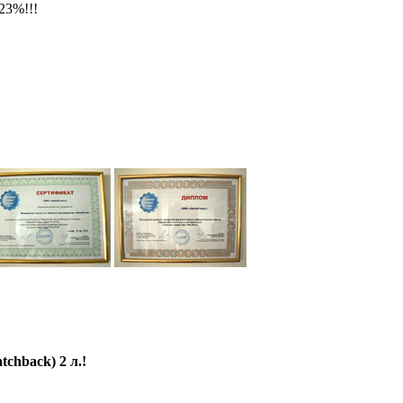
23%!!!
chback) 2 л.!