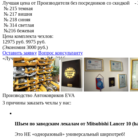
Лучшая
цена от Производителя без посредников со скидкой
- 
№ 215 темная
№ 217 вишня
№ 218 синяя
№ 314 светлая
№216 бежевая
Цена комплекта чехлов:
12975 руб.
9975 руб.
(Экономия 3000 руб.)
Оставить заявку
Вопрос консультанту
«Лучший товар года РФ-2016»
Производство Автоковриков EVA
3 причины заказать чехлы у нас:
Шьем по заводским лекалам от Mitsubishi Lancer 10 (hat
Это НЕ «одноразовый» универсальный ширпотреб!