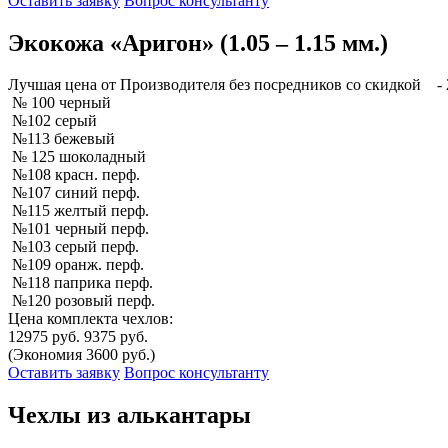
Оставить заявку
Вопрос консультанту
Экокожа «Аригон» (1.05 – 1.15 мм.)
Лучшая
цена от Производителя без посредников со скидкой
- 
№ 100 черный
№102 серый
№113 бежевый
№ 125 шоколадный
№108 красн. перф.
№107 синий перф.
№115 желтый перф.
№101 черный перф.
№103 серый перф.
№109 оранж. перф.
№118 паприка перф.
№120 розовый перф.
Цена комплекта чехлов:
12975 руб.
9375 руб.
(Экономия 3600 руб.)
Оставить заявку
Вопрос консультанту
Чехлы из алькантары