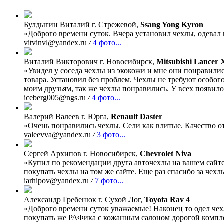
Булдыгин Виталий
г. Стрежевой,
Ssang Yong Kyron
«Доброго времени суток. Вчера установил чехлы, одевал 
vitvinvl@yandex.ru
/
4 фото...
Виталий Викторович
г. Новосибирск,
Mitsubishi Lancer 
«Увидел у соседа чехлы из экокожи и мне они понравили
товара. Установил без проблем. Чехлы не требуют особого
моим друзьям, так же чехлы понравились. У всех появило
iceberg005@ngs.ru
/
4 фото...
Валерий Валеев
г. Юрга,
Renault Daster
«Очень понравились чехлы. Сели как влитые. Качество от
valeevva@yandex.ru
/
3 фото...
Сергей Архипов
г. Новосибирск,
Chevrolet Niva
«Купил по рекомендации друга авточехлы на вашем сайте,
покупать чехлы на том же сайте. Еще раз спасибо за чехл
iarhipov@yandex.ru
/
7 фото...
Александр Гребенюк
г. Сухой Лог,
Toyota Rav 4
«Доброго времени суток уважаемые! Наконец то одел чехл
покупать же РАФика с кожанным салоном дорогой компле