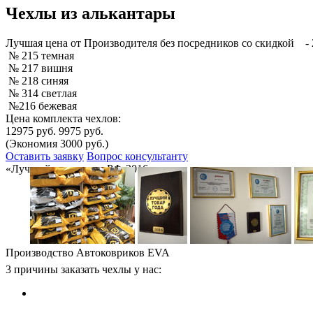
Чехлы из алькантары
Лучшая
цена от Производителя без посредников со скидкой
- 
№ 215 темная
№ 217 вишня
№ 218 синяя
№ 314 светлая
№216 бежевая
Цена комплекта чехлов:
12975 руб.
9975 руб.
(Экономия 3000 руб.)
Оставить заявку
Вопрос консультанту
«Лучший товар года РФ-2016»
Производство Автоковриков EVA
3 причины заказать чехлы у нас: