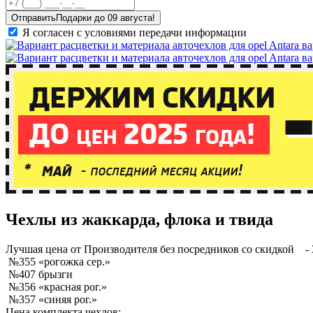
Отправить
Я согласен с условиями передачи информации
Чехлы из жаккарда, флока и твида
Лучшая
цена от Производителя без посредников со скидкой
- 
№355 «рогожка сер.»
№407 брызги
№356 «красная рог.»
№357 «синяя рог.»
Цена комплекта чехлов: