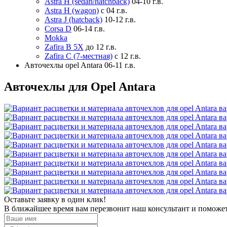
Astra H (sedan/hatchback)
04-10 г.в.
Astra H (wagon)
с 04 г.в.
Astra J (hatcback)
10-12 г.в.
Corsa D
06-14 г.в.
Mokka
Zafira B 5X
до 12 г.в.
Zafira С (7-местная)
с 12 г.в.
Авточехлы opel Antara 06-11 г.в.
Авточехлы для Opel Antara
Оставьте заявку в один клик!
В ближайшее время вам перезвонит наш консультант и поможет