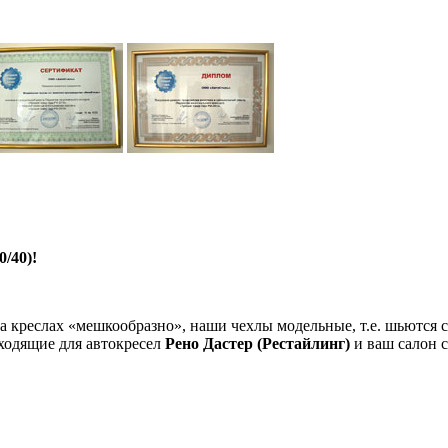
/40)!
на креслах «мешкообразно», наши чехлы модельные, т.е. шьютс
дходящие для автокресел
Рено Дастер (Рестайлинг)
и ваш салон 