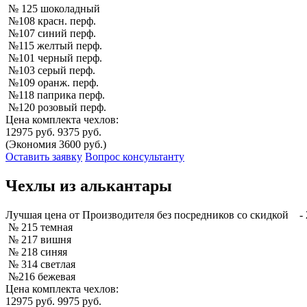
№ 125 шоколадный
№108 красн. перф.
№107 синий перф.
№115 желтый перф.
№101 черный перф.
№103 серый перф.
№109 оранж. перф.
№118 паприка перф.
№120 розовый перф.
Цена комплекта чехлов:
12975 руб.
9375 руб.
(Экономия 3600 руб.)
Оставить заявку
Вопрос консультанту
Чехлы из алькантары
Лучшая
цена от Производителя без посредников со скидкой
- 
№ 215 темная
№ 217 вишня
№ 218 синяя
№ 314 светлая
№216 бежевая
Цена комплекта чехлов:
12975 руб.
9975 руб.