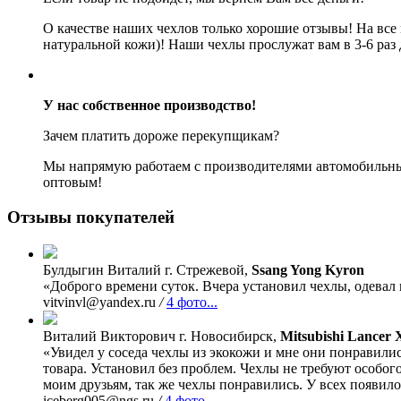
О качестве наших чехлов только хорошие отзывы! На все
натуральной кожи)! Наши чехлы прослужат вам в 3-6 раз
У нас собственное производство!
Зачем платить дороже перекупщикам?
Мы напрямую работаем с производителями автомобильных
оптовым!
Отзывы покупателей
Булдыгин Виталий
г. Стрежевой,
Ssang Yong Kyron
«Доброго времени суток. Вчера установил чехлы, одевал 
vitvinvl@yandex.ru
/
4 фото...
Виталий Викторович
г. Новосибирск,
Mitsubishi Lancer 
«Увидел у соседа чехлы из экокожи и мне они понравили
товара. Установил без проблем. Чехлы не требуют особого
моим друзьям, так же чехлы понравились. У всех появило
iceberg005@ngs.ru
/
4 фото...