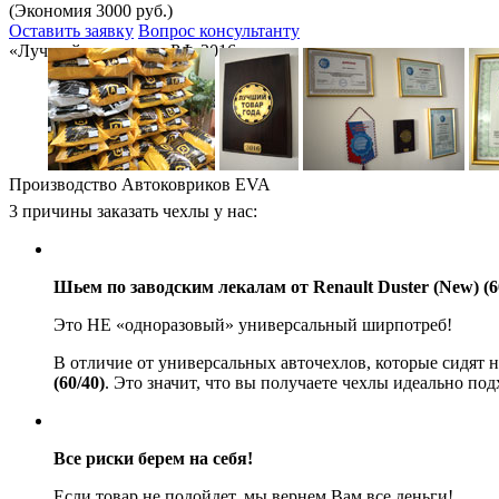
(Экономия 3000 руб.)
Оставить заявку
Вопрос консультанту
«Лучший товар года РФ-2016»
Производство Автоковриков EVA
3 причины заказать чехлы у нас:
Шьем по заводским лекалам от Renault Duster (New) (60
Это НЕ «одноразовый» универсальный ширпотреб!
В отличие от универсальных авточехлов, которые сидят 
(60/40)
. Это значит, что вы получаете чехлы идеально по
Все риски берем на себя!
Если товар не подойдет, мы вернем Вам все деньги!