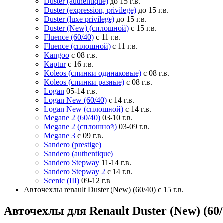
Duster (authentique)
до 15 г.в.
Duster (expression, privilege)
до 15 г.в.
Duster (luxe privilege)
до 15 г.в.
Duster (New) (сплошной)
с 15 г.в.
Fluence (60/40)
с 11 г.в.
Fluence (сплошной)
с 11 г.в.
Kangoo
с 08 г.в.
Kaptur
с 16 г.в.
Koleos (спинки одинаковые)
с 08 г.в.
Koleos (спинки разные)
с 08 г.в.
Logan
05-14 г.в.
Logan New (60/40)
с 14 г.в.
Logan New (сплошной)
с 14 г.в.
Megane 2 (60/40)
03-10 г.в.
Megane 2 (сплошной)
03-09 г.в.
Megane 3
с 09 г.в.
Sandero (prestige)
Sandero (аuthentique)
Sandero Stepway
11-14 г.в.
Sandero Stepway 2
с 14 г.в.
Scenic (III)
09-12 г.в.
Авточехлы renault Duster (New) (60/40) с 15 г.в.
Авточехлы для Renault Duster (New) (60/