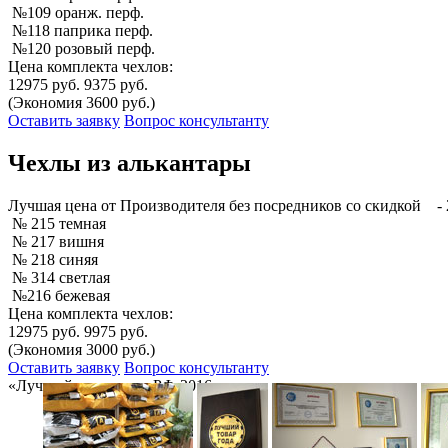
№109 оранж. перф.
№118 паприка перф.
№120 розовый перф.
Цена комплекта чехлов:
12975 руб.
9375 руб.
(Экономия 3600 руб.)
Оставить заявку
Вопрос консультанту
Чехлы из алькантары
Лучшая
цена от Производителя без посредников со скидкой
- 
№ 215 темная
№ 217 вишня
№ 218 синяя
№ 314 светлая
№216 бежевая
Цена комплекта чехлов:
12975 руб.
9975 руб.
(Экономия 3000 руб.)
Оставить заявку
Вопрос консультанту
«Лучший товар года РФ-2016»