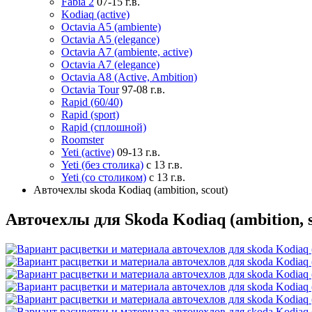
Fabia 2
07-15 г.в.
Kodiaq (active)
Octavia A5 (ambiente)
Octavia A5 (elegance)
Octavia A7 (ambiente, аctive)
Octavia A7 (elegance)
Octavia A8 (Active, Ambition)
Octavia Tour
97-08 г.в.
Rapid (60/40)
Rapid (sport)
Rapid (сплошной)
Roomster
Yeti (active)
09-13 г.в.
Yeti (без столика)
с 13 г.в.
Yeti (со столиком)
с 13 г.в.
Авточехлы skoda Kodiaq (ambition, scout)
Авточехлы для Skoda Kodiaq (ambition, s