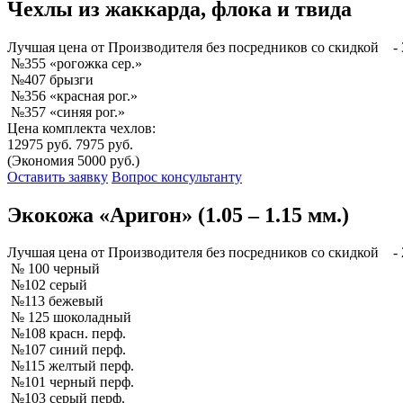
Чехлы из жаккарда, флока и твида
Лучшая
цена от Производителя без посредников со скидкой
- 
№355 «рогожка сер.»
№407 брызги
№356 «красная рог.»
№357 «синяя рог.»
Цена комплекта чехлов:
12975 руб.
7975 руб.
(Экономия 5000 руб.)
Оставить заявку
Вопрос консультанту
Экокожа «Аригон» (1.05 – 1.15 мм.)
Лучшая
цена от Производителя без посредников со скидкой
- 
№ 100 черный
№102 серый
№113 бежевый
№ 125 шоколадный
№108 красн. перф.
№107 синий перф.
№115 желтый перф.
№101 черный перф.
№103 серый перф.