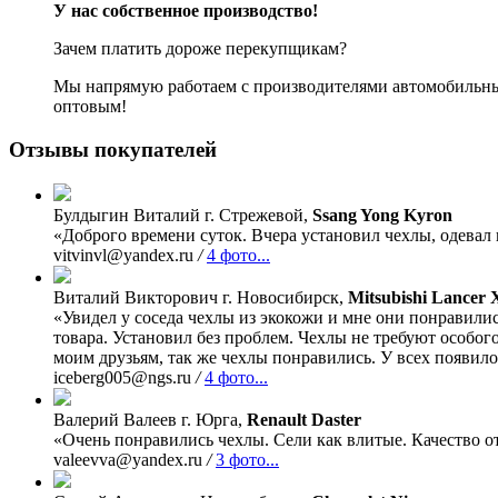
У нас собственное производство!
Зачем платить дороже перекупщикам?
Мы напрямую работаем с производителями автомобильных
оптовым!
Отзывы покупателей
Булдыгин Виталий
г. Стрежевой,
Ssang Yong Kyron
«Доброго времени суток. Вчера установил чехлы, одевал 
vitvinvl@yandex.ru
/
4 фото...
Виталий Викторович
г. Новосибирск,
Mitsubishi Lancer 
«Увидел у соседа чехлы из экокожи и мне они понравили
товара. Установил без проблем. Чехлы не требуют особого
моим друзьям, так же чехлы понравились. У всех появило
iceberg005@ngs.ru
/
4 фото...
Валерий Валеев
г. Юрга,
Renault Daster
«Очень понравились чехлы. Сели как влитые. Качество от
valeevva@yandex.ru
/
3 фото...