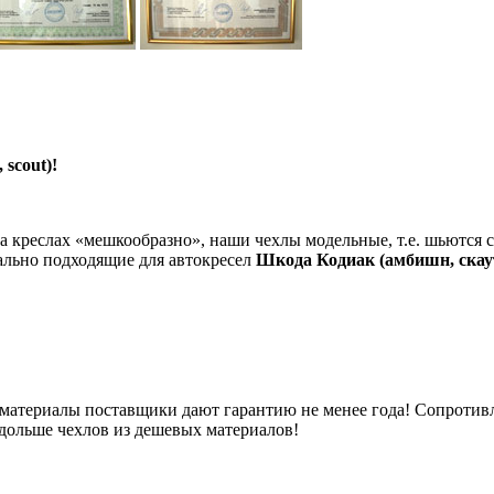
scout)!
на креслах «мешкообразно», наши чехлы модельные, т.е. шьютс
еально подходящие для автокресел
Шкода Кодиак (амбишн, скау
 материалы поставщики дают гарантию не менее года! Сопротивл
 дольше чехлов из дешевых материалов!