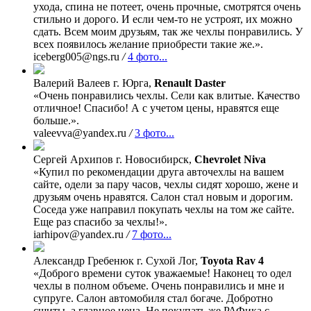
ухода, спина не потеет, очень прочные, смотрятся очень
стильно и дорого. И если чем-то не устроят, их можно
сдать. Всем моим друзьям, так же чехлы понравились. У
всех появилось желание приобрести такие же.».
iceberg005@ngs.ru
/
4 фото...
Валерий Валеев
г. Юрга,
Renault Daster
«Очень понравились чехлы. Сели как влитые. Качество
отличное! Спасибо! А с учетом цены, нравятся еще
больше.».
valeevva@yandex.ru
/
3 фото...
Сергей Архипов
г. Новосибирск,
Chevrolet Niva
«Купил по рекомендации друга авточехлы на вашем
сайте, одели за пару часов, чехлы сидят хорошо, жене и
друзьям очень нравятся. Салон стал новым и дорогим.
Соседа уже направил покупать чехлы на том же сайте.
Еще раз спасибо за чехлы!».
iarhipov@yandex.ru
/
7 фото...
Александр Гребенюк
г. Сухой Лог,
Toyota Rav 4
«Доброго времени суток уважаемые! Наконец то одел
чехлы в полном объеме. Очень понравились и мне и
супруге. Салон автомобиля стал богаче. Добротно
сшиты, а главное цена. Не покупать же РАФика с