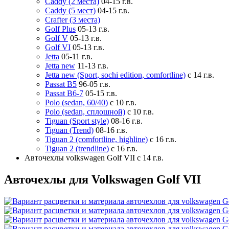
Caddy (2 места)
04-15 г.в.
Caddy (5 мест)
04-15 г.в.
Crafter (3 места)
Golf Plus
05-13 г.в.
Golf V
05-13 г.в.
Golf VI
05-13 г.в.
Jetta
05-11 г.в.
Jetta new
11-13 г.в.
Jetta new (Sport, sochi edition, comfortline)
с 14 г.в.
Passat B5
96-05 г.в.
Passat B6-7
05-15 г.в.
Polo (sedan, 60/40)
с 10 г.в.
Polo (sedan, сплошной)
с 10 г.в.
Tiguan (Sport style)
08-16 г.в.
Tiguan (Trend)
08-16 г.в.
Tiguan 2 (comfortline, highline)
с 16 г.в.
Tiguan 2 (trendline)
с 16 г.в.
Авточехлы volkswagen Golf VII с 14 г.в.
Авточехлы для Volkswagen Golf VII