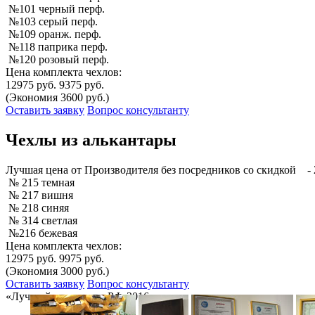
№101 черный перф.
№103 серый перф.
№109 оранж. перф.
№118 паприка перф.
№120 розовый перф.
Цена комплекта чехлов:
12975 руб.
9375 руб.
(Экономия 3600 руб.)
Оставить заявку
Вопрос консультанту
Чехлы из алькантары
Лучшая
цена от Производителя без посредников со скидкой
- 
№ 215 темная
№ 217 вишня
№ 218 синяя
№ 314 светлая
№216 бежевая
Цена комплекта чехлов:
12975 руб.
9975 руб.
(Экономия 3000 руб.)
Оставить заявку
Вопрос консультанту
«Лучший товар года РФ-2016»