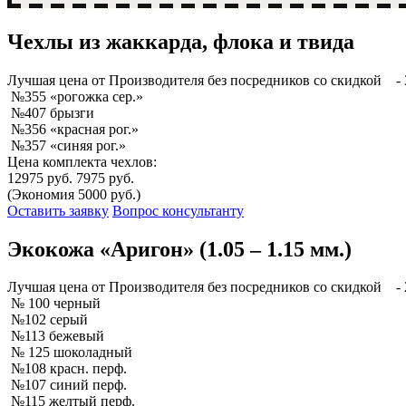
Чехлы из жаккарда, флока и твида
Лучшая
цена от Производителя без посредников со скидкой
- 
№355 «рогожка сер.»
№407 брызги
№356 «красная рог.»
№357 «синяя рог.»
Цена комплекта чехлов:
12975 руб.
7975 руб.
(Экономия 5000 руб.)
Оставить заявку
Вопрос консультанту
Экокожа «Аригон» (1.05 – 1.15 мм.)
Лучшая
цена от Производителя без посредников со скидкой
- 
№ 100 черный
№102 серый
№113 бежевый
№ 125 шоколадный
№108 красн. перф.
№107 синий перф.
№115 желтый перф.