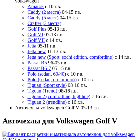
volkswagen
Amarok
с 10 г.в.
Caddy (2 места)
04-15 г.в.
Caddy (5 мест)
04-15 г.в.
Crafter (3 места)
Golf Plus
05-13 г.в.
Golf VI
05-13 г.в.
Golf VII
с 14 г.в.
Jetta
05-11 г.в.
Jetta new
11-13 г.в.
Jetta new (Sport, sochi edition, comfortline)
с 14 г.в.
Passat B5
96-05 г.в.
Passat B6-7
05-15 г.в.
Polo (sedan, 60/40)
с 10 г.в.
Polo (sedan, сплошной)
с 10 г.в.
Tiguan (Sport style)
08-16 г.в.
Tiguan (Trend)
08-16 г.в.
Tiguan 2 (comfortline, highline)
с 16 г.в.
Tiguan 2 (trendline)
с 16 г.в.
Авточехлы volkswagen Golf V 05-13 г.в.
Авточехлы для Volkswagen Golf V