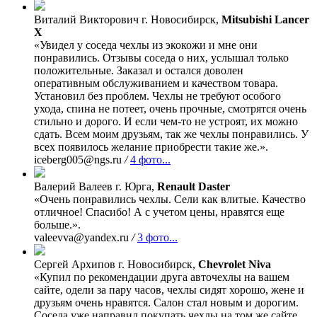
Виталий Викторович
г. Новосибирск,
Mitsubishi Lancer
X
«Увидел у соседа чехлы из экокожи и мне они
понравились. Отзывы соседа о них, услышал только
положительные. Заказал и остался доволен
оперативным обслуживанием и качеством товара.
Установил без проблем. Чехлы не требуют особого
ухода, спина не потеет, очень прочные, смотрятся очень
стильно и дорого. И если чем-то не устроят, их можно
сдать. Всем моим друзьям, так же чехлы понравились. У
всех появилось желание приобрести такие же.».
iceberg005@ngs.ru
/
4 фото...
Валерий Валеев
г. Юрга,
Renault Daster
«Очень понравились чехлы. Сели как влитые. Качество
отличное! Спасибо! А с учетом цены, нравятся еще
больше.».
valeevva@yandex.ru
/
3 фото...
Сергей Архипов
г. Новосибирск,
Chevrolet Niva
«Купил по рекомендации друга авточехлы на вашем
сайте, одели за пару часов, чехлы сидят хорошо, жене и
друзьям очень нравятся. Салон стал новым и дорогим.
Соседа уже направил покупать чехлы на том же сайте.