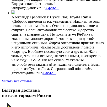
Еще раз спасибо за чехлы!».
iarhipov@yandex.ru
/
7 фото...
Александр Гребенюк
г. Сухой Лог,
Toyota Rav 4
«Доброго времени суток уважаемые! Наконец то одел
чехлы в полном объеме. Очень понравились и мне и
супруге. Салон автомобиля стал богаче. Добротно
сшиты, а главное цена. Не покупать же РАФика с
кожанным салоном дорогой комплектации да ещё с
ненужными опциями. Фирма оперативно приняла заказ
и его исполнила. Чехлы были доставлены прямо в
квартиру. Вообщем посоветую своим друзьям. Жаль
только, что не на все модели чехлы шьют, а конкретно
на Мазду СХ-5. А так всё супер. Уважаемые
автолюбители заказывайте чехлы не пожалеете. Всем
привет из Сухого Лога, Свердловской области!».
grebfores@mail.ru
/
4 фото...
Читать все отзывы
Быстрая доставка
по всем городам России