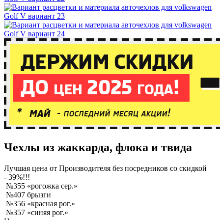
Чехлы из жаккарда, флока и твида
Лучшая
цена от Производителя без посредников со скидкой
- 39%!!!
№355 «рогожка сер.»
№407 брызги
№356 «красная рог.»
№357 «синяя рог.»