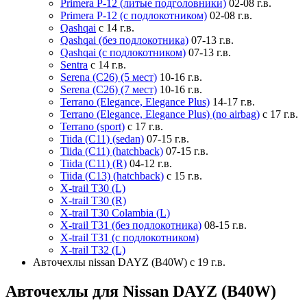
Primera P-12 (литые подголовники)
02-08 г.в.
Primera P-12 (с подлокотником)
02-08 г.в.
Qashqai
с 14 г.в.
Qashqai (без подлокотника)
07-13 г.в.
Qashqai (с подлокотником)
07-13 г.в.
Sentra
с 14 г.в.
Serena (C26) (5 мест)
10-16 г.в.
Serena (C26) (7 мест)
10-16 г.в.
Terrano (Elegance, Elegance Plus)
14-17 г.в.
Terrano (Elegance, Elegance Plus) (no airbag)
с 17 г.в.
Terrano (sport)
с 17 г.в.
Tiida (C11) (sedan)
07-15 г.в.
Tiida (C11) (hatchback)
07-15 г.в.
Tiida (C11) (R)
04-12 г.в.
Tiida (C13) (hatchback)
с 15 г.в.
X-trail T30 (L)
X-trail T30 (R)
X-trail T30 Colambia (L)
X-trail T31 (без подлокотника)
08-15 г.в.
X-trail T31 (с подлокотником)
X-trail T32 (L)
Авточехлы nissan DAYZ (B40W) с 19 г.в.
Авточехлы для Nissan DAYZ (B40W)