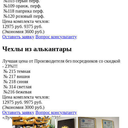
№103 серый перф.
№109 оранж. перф.
№118 паприка перф.
№120 розовый перф.
Цена комплекта чехлов:
12975 руб.
9375 руб.
(Экономия 3600 руб.)
Оставить заявку
Вопрос консультанту
Чехлы из алькантары
Лучшая
цена от Производителя без посредников со скидкой
- 23%!!!
№ 215 темная
№ 217 вишня
№ 218 синяя
№ 314 светлая
№216 бежевая
Цена комплекта чехлов:
12975 руб.
9975 руб.
(Экономия 3000 руб.)
Оставить заявку
Вопрос консультанту
«Лучший товар года РФ-2016»