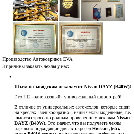
Производство Автоковриков EVA
3 причины заказать чехлы у нас:
Шьем по заводским лекалам от Nissan DAYZ (B40W)!
Это НЕ «одноразовый» универсальный ширпотреб!
В отличие от универсальных авточехлов, которые сидят
на креслах «мешкообразно», наши чехлы модельные, т.е.
шьются строго по родным проверенным лекалам
Nissan
DAYZ (B40W)
. Это значит, что вы получаете чехлы
идеально подходящие для автокресел
Ниссан Дейз,
кузов B40W серии
и ваш салон станет комфортным и