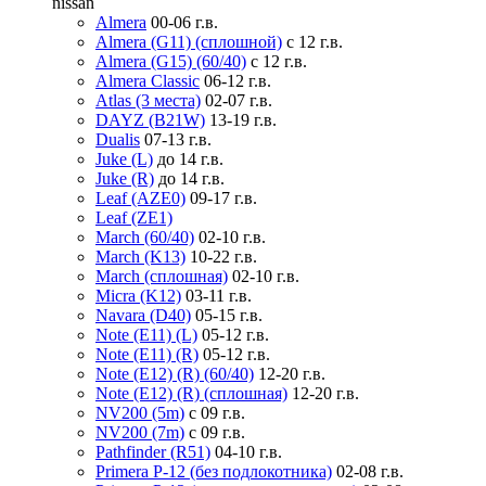
nissan
Almera
00-06 г.в.
Almera (G11) (сплошной)
с 12 г.в.
Almera (G15) (60/40)
с 12 г.в.
Almera Classic
06-12 г.в.
Atlas (3 места)
02-07 г.в.
DAYZ (B21W)
13-19 г.в.
Dualis
07-13 г.в.
Juke (L)
до 14 г.в.
Juke (R)
до 14 г.в.
Leaf (AZE0)
09-17 г.в.
Leaf (ZE1)
March (60/40)
02-10 г.в.
March (K13)
10-22 г.в.
March (сплошная)
02-10 г.в.
Micra (K12)
03-11 г.в.
Navara (D40)
05-15 г.в.
Note (E11) (L)
05-12 г.в.
Note (E11) (R)
05-12 г.в.
Note (E12) (R) (60/40)
12-20 г.в.
Note (E12) (R) (сплошная)
12-20 г.в.
NV200 (5m)
с 09 г.в.
NV200 (7m)
с 09 г.в.
Pathfinder (R51)
04-10 г.в.
Primera P-12 (без подлокотника)
02-08 г.в.