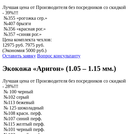
Лучшая
цена от Производителя без посредников со скидкой
- 39%!!!
№355 «рогожка сер.»
№407 брызги
№356 «красная рог.»
№357 «синяя рог.»
Цена комплекта чехлов:
12975 руб.
7975 руб.
(Экономия 5000 руб.)
Оставить заявку
Вопрос консультанту
Экокожа «Аригон» (1.05 – 1.15 мм.)
Лучшая
цена от Производителя без посредников со скидкой
- 28%!!!
№ 100 черный
№102 серый
№113 бежевый
№ 125 шоколадный
№108 красн. перф.
№107 синий перф.
№115 желтый перф.
№101 черный перф.