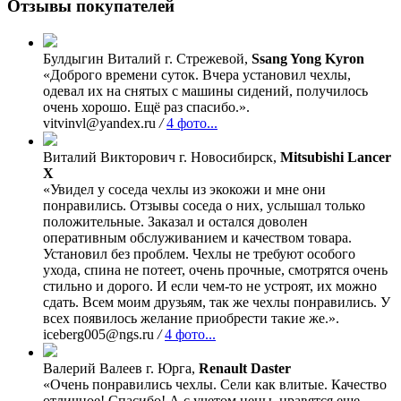
Отзывы покупателей
Булдыгин Виталий
г. Стрежевой,
Ssang Yong Kyron
«Доброго времени суток. Вчера установил чехлы,
одевал их на снятых с машины сидений, получилось
очень хорошо. Ещё раз спасибо.».
vitvinvl@yandex.ru
/
4 фото...
Виталий Викторович
г. Новосибирск,
Mitsubishi Lancer
X
«Увидел у соседа чехлы из экокожи и мне они
понравились. Отзывы соседа о них, услышал только
положительные. Заказал и остался доволен
оперативным обслуживанием и качеством товара.
Установил без проблем. Чехлы не требуют особого
ухода, спина не потеет, очень прочные, смотрятся очень
стильно и дорого. И если чем-то не устроят, их можно
сдать. Всем моим друзьям, так же чехлы понравились. У
всех появилось желание приобрести такие же.».
iceberg005@ngs.ru
/
4 фото...
Валерий Валеев
г. Юрга,
Renault Daster
«Очень понравились чехлы. Сели как влитые. Качество
отличное! Спасибо! А с учетом цены, нравятся еще