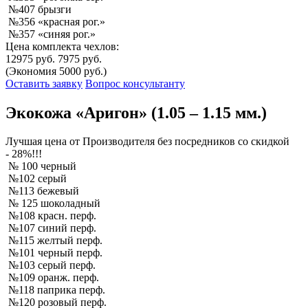
№407 брызги
№356 «красная рог.»
№357 «синяя рог.»
Цена комплекта чехлов:
12975 руб.
7975 руб.
(Экономия 5000 руб.)
Оставить заявку
Вопрос консультанту
Экокожа «Аригон» (1.05 – 1.15 мм.)
Лучшая
цена от Производителя без посредников со скидкой
- 28%!!!
№ 100 черный
№102 серый
№113 бежевый
№ 125 шоколадный
№108 красн. перф.
№107 синий перф.
№115 желтый перф.
№101 черный перф.
№103 серый перф.
№109 оранж. перф.
№118 паприка перф.
№120 розовый перф.