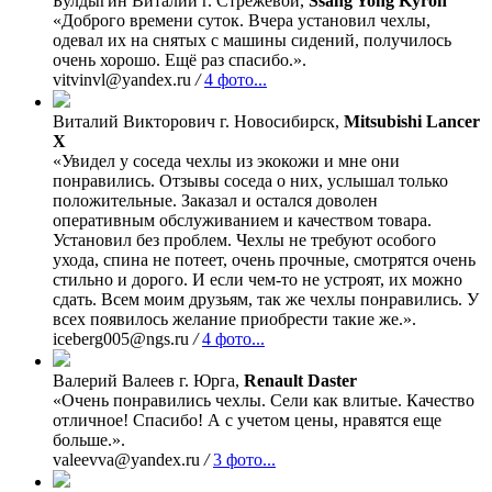
Булдыгин Виталий
г. Стрежевой,
Ssang Yong Kyron
«Доброго времени суток. Вчера установил чехлы,
одевал их на снятых с машины сидений, получилось
очень хорошо. Ещё раз спасибо.».
vitvinvl@yandex.ru
/
4 фото...
Виталий Викторович
г. Новосибирск,
Mitsubishi Lancer
X
«Увидел у соседа чехлы из экокожи и мне они
понравились. Отзывы соседа о них, услышал только
положительные. Заказал и остался доволен
оперативным обслуживанием и качеством товара.
Установил без проблем. Чехлы не требуют особого
ухода, спина не потеет, очень прочные, смотрятся очень
стильно и дорого. И если чем-то не устроят, их можно
сдать. Всем моим друзьям, так же чехлы понравились. У
всех появилось желание приобрести такие же.».
iceberg005@ngs.ru
/
4 фото...
Валерий Валеев
г. Юрга,
Renault Daster
«Очень понравились чехлы. Сели как влитые. Качество
отличное! Спасибо! А с учетом цены, нравятся еще
больше.».
valeevva@yandex.ru
/
3 фото...