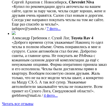
Сергей Архипов
г. Новосибирск,
Chevrolet Niva
«Купил по рекомендации друга авточехлы на вашем
сайте, одели за пару часов, чехлы сидят хорошо, жене и
друзьям очень нравятся. Салон стал новым и дорогим.
Соседа уже направил покупать чехлы на том же сайте.
Еще раз спасибо за чехлы!».
iarhipov@yandex.ru
/
7 фото...
Александр Гребенюк
г. Сухой Лог,
Toyota Rav 4
«Доброго времени суток уважаемые! Наконец то одел
чехлы в полном объеме. Очень понравились и мне и
супруге. Салон автомобиля стал богаче. Добротно
сшиты, а главное цена. Не покупать же РАФика с
кожанным салоном дорогой комплектации да ещё с
ненужными опциями. Фирма оперативно приняла заказ
и его исполнила. Чехлы были доставлены прямо в
квартиру. Вообщем посоветую своим друзьям. Жаль
только, что не на все модели чехлы шьют, а конкретно
на Мазду СХ-5. А так всё супер. Уважаемые
автолюбители заказывайте чехлы не пожалеете. Всем
привет из Сухого Лога, Свердловской области!».
grebfores@mail.ru
/
4 фото...
Читать все отзывы