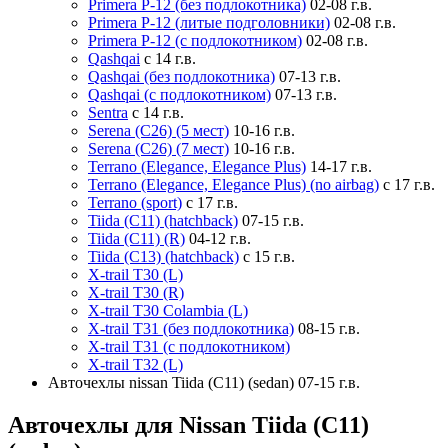
Primera P-12 (без подлокотника)
02-08 г.в.
Primera P-12 (литые подголовники)
02-08 г.в.
Primera P-12 (с подлокотником)
02-08 г.в.
Qashqai
с 14 г.в.
Qashqai (без подлокотника)
07-13 г.в.
Qashqai (с подлокотником)
07-13 г.в.
Sentra
с 14 г.в.
Serena (C26) (5 мест)
10-16 г.в.
Serena (C26) (7 мест)
10-16 г.в.
Terrano (Elegance, Elegance Plus)
14-17 г.в.
Terrano (Elegance, Elegance Plus) (no airbag)
с 17 г.в.
Terrano (sport)
с 17 г.в.
Tiida (C11) (hatchback)
07-15 г.в.
Tiida (C11) (R)
04-12 г.в.
Tiida (C13) (hatchback)
с 15 г.в.
X-trail T30 (L)
X-trail T30 (R)
X-trail T30 Colambia (L)
X-trail T31 (без подлокотника)
08-15 г.в.
X-trail T31 (с подлокотником)
X-trail T32 (L)
Авточехлы nissan Tiida (C11) (sedan) 07-15 г.в.
Авточехлы для Nissan Tiida (C11)