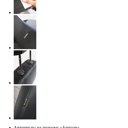
Авточехлы из экокожи «Аригон»