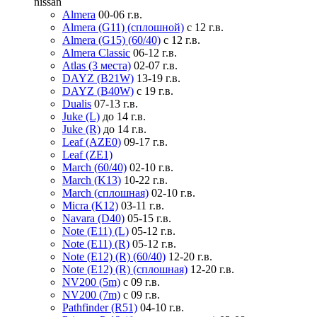
nissan
Almera
00-06 г.в.
Almera (G11) (сплошной)
с 12 г.в.
Almera (G15) (60/40)
с 12 г.в.
Almera Classic
06-12 г.в.
Atlas (3 места)
02-07 г.в.
DAYZ (B21W)
13-19 г.в.
DAYZ (B40W)
с 19 г.в.
Dualis
07-13 г.в.
Juke (L)
до 14 г.в.
Juke (R)
до 14 г.в.
Leaf (AZE0)
09-17 г.в.
Leaf (ZE1)
March (60/40)
02-10 г.в.
March (K13)
10-22 г.в.
March (сплошная)
02-10 г.в.
Micra (K12)
03-11 г.в.
Navara (D40)
05-15 г.в.
Note (E11) (L)
05-12 г.в.
Note (E11) (R)
05-12 г.в.
Note (E12) (R) (60/40)
12-20 г.в.
Note (E12) (R) (сплошная)
12-20 г.в.
NV200 (5m)
с 09 г.в.
NV200 (7m)
с 09 г.в.
Pathfinder (R51)
04-10 г.в.