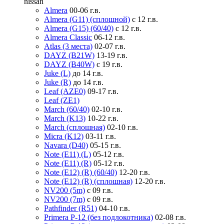
nissan
Almera
00-06 г.в.
Almera (G11) (сплошной)
с 12 г.в.
Almera (G15) (60/40)
с 12 г.в.
Almera Classic
06-12 г.в.
Atlas (3 места)
02-07 г.в.
DAYZ (B21W)
13-19 г.в.
DAYZ (B40W)
с 19 г.в.
Juke (L)
до 14 г.в.
Juke (R)
до 14 г.в.
Leaf (AZE0)
09-17 г.в.
Leaf (ZE1)
March (60/40)
02-10 г.в.
March (K13)
10-22 г.в.
March (сплошная)
02-10 г.в.
Micra (K12)
03-11 г.в.
Navara (D40)
05-15 г.в.
Note (E11) (L)
05-12 г.в.
Note (E11) (R)
05-12 г.в.
Note (E12) (R) (60/40)
12-20 г.в.
Note (E12) (R) (сплошная)
12-20 г.в.
NV200 (5m)
с 09 г.в.
NV200 (7m)
с 09 г.в.
Pathfinder (R51)
04-10 г.в.
Primera P-12 (без подлокотника)
02-08 г.в.