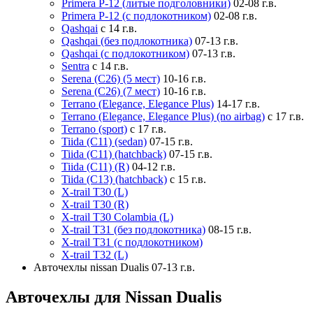
Primera P-12 (литые подголовники)
02-08 г.в.
Primera P-12 (с подлокотником)
02-08 г.в.
Qashqai
с 14 г.в.
Qashqai (без подлокотника)
07-13 г.в.
Qashqai (с подлокотником)
07-13 г.в.
Sentra
с 14 г.в.
Serena (C26) (5 мест)
10-16 г.в.
Serena (C26) (7 мест)
10-16 г.в.
Terrano (Elegance, Elegance Plus)
14-17 г.в.
Terrano (Elegance, Elegance Plus) (no airbag)
с 17 г.в.
Terrano (sport)
с 17 г.в.
Tiida (C11) (sedan)
07-15 г.в.
Tiida (C11) (hatchback)
07-15 г.в.
Tiida (C11) (R)
04-12 г.в.
Tiida (C13) (hatchback)
с 15 г.в.
X-trail T30 (L)
X-trail T30 (R)
X-trail T30 Colambia (L)
X-trail T31 (без подлокотника)
08-15 г.в.
X-trail T31 (с подлокотником)
X-trail T32 (L)
Авточехлы nissan Dualis 07-13 г.в.
Авточехлы для Nissan Dualis