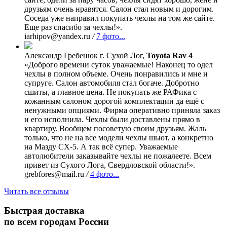
друзьям очень нравятся. Салон стал новым и дорогим.
Соседа уже направил покупать чехлы на том же сайте.
Еще раз спасибо за чехлы!».
iarhipov@yandex.ru
/
7 фото...
Александр Гребенюк
г. Сухой Лог,
Toyota Rav 4
«Доброго времени суток уважаемые! Наконец то одел
чехлы в полном объеме. Очень понравились и мне и
супруге. Салон автомобиля стал богаче. Добротно
сшиты, а главное цена. Не покупать же РАФика с
кожанным салоном дорогой комплектации да ещё с
ненужными опциями. Фирма оперативно приняла заказ
и его исполнила. Чехлы были доставлены прямо в
квартиру. Вообщем посоветую своим друзьям. Жаль
только, что не на все модели чехлы шьют, а конкретно
на Мазду СХ-5. А так всё супер. Уважаемые
автолюбители заказывайте чехлы не пожалеете. Всем
привет из Сухого Лога, Свердловской области!».
grebfores@mail.ru
/
4 фото...
Читать все отзывы
Быстрая доставка
по всем городам России