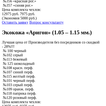
№356 «красная рог.»
№357 «синяя рог.»
Цена комплекта чехлов:
12975 руб.
7975 руб.
(Экономия 5000 руб.)
Оставить заявку
Вопрос консультанту
Экокожа «Аригон» (1.05 – 1.15 мм.)
Лучшая
цена от Производителя без посредников со скидкой
- 28%!!!
№ 100 черный
№102 серый
№113 бежевый
№ 125 шоколадный
№108 красн. перф.
№107 синий перф.
№115 желтый перф.
№101 черный перф.
№103 серый перф.
№109 оранж. перф.
№118 паприка перф.
№120 розовый перф.
Цена комплекта чехлов: