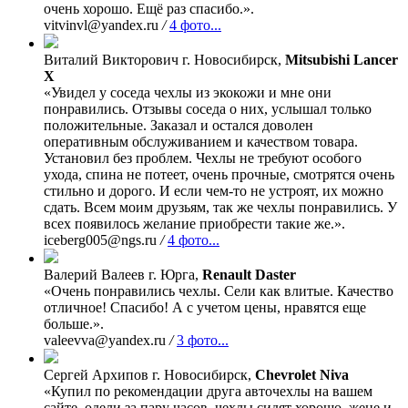
очень хорошо. Ещё раз спасибо.».
vitvinvl@yandex.ru
/
4 фото...
Виталий Викторович
г. Новосибирск,
Mitsubishi Lancer
X
«Увидел у соседа чехлы из экокожи и мне они
понравились. Отзывы соседа о них, услышал только
положительные. Заказал и остался доволен
оперативным обслуживанием и качеством товара.
Установил без проблем. Чехлы не требуют особого
ухода, спина не потеет, очень прочные, смотрятся очень
стильно и дорого. И если чем-то не устроят, их можно
сдать. Всем моим друзьям, так же чехлы понравились. У
всех появилось желание приобрести такие же.».
iceberg005@ngs.ru
/
4 фото...
Валерий Валеев
г. Юрга,
Renault Daster
«Очень понравились чехлы. Сели как влитые. Качество
отличное! Спасибо! А с учетом цены, нравятся еще
больше.».
valeevva@yandex.ru
/
3 фото...
Сергей Архипов
г. Новосибирск,
Chevrolet Niva
«Купил по рекомендации друга авточехлы на вашем
сайте, одели за пару часов, чехлы сидят хорошо, жене и