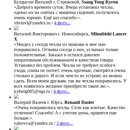
Булдыгин Виталий
г. Стрежевой,
Ssang Yong Kyron
«Доброго времени суток. Вчера установил чехлы,
одевал их на снятых с машины сидений, получилось
очень хорошо. Ещё раз спасибо.».
vitvinvl@yandex.ru
/
4 фото...
Виталий Викторович
г. Новосибирск,
Mitsubishi Lancer
X
«Увидел у соседа чехлы из экокожи и мне они
понравились. Отзывы соседа о них, услышал только
положительные. Заказал и остался доволен
оперативным обслуживанием и качеством товара.
Установил без проблем. Чехлы не требуют особого
ухода, спина не потеет, очень прочные, смотрятся очень
стильно и дорого. И если чем-то не устроят, их можно
сдать. Всем моим друзьям, так же чехлы понравились. У
всех появилось желание приобрести такие же.».
iceberg005@ngs.ru
/
4 фото...
Валерий Валеев
г. Юрга,
Renault Daster
«Очень понравились чехлы. Сели как влитые. Качество
отличное! Спасибо! А с учетом цены, нравятся еще
больше.».
valeevva@yandex.ru
/
3 фото...