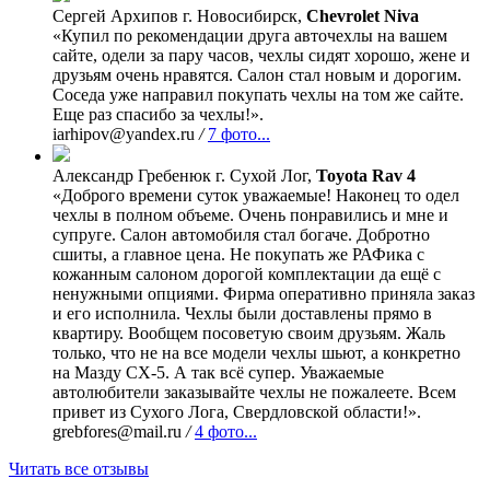
Сергей Архипов
г. Новосибирск,
Chevrolet Niva
«Купил по рекомендации друга авточехлы на вашем
сайте, одели за пару часов, чехлы сидят хорошо, жене и
друзьям очень нравятся. Салон стал новым и дорогим.
Соседа уже направил покупать чехлы на том же сайте.
Еще раз спасибо за чехлы!».
iarhipov@yandex.ru
/
7 фото...
Александр Гребенюк
г. Сухой Лог,
Toyota Rav 4
«Доброго времени суток уважаемые! Наконец то одел
чехлы в полном объеме. Очень понравились и мне и
супруге. Салон автомобиля стал богаче. Добротно
сшиты, а главное цена. Не покупать же РАФика с
кожанным салоном дорогой комплектации да ещё с
ненужными опциями. Фирма оперативно приняла заказ
и его исполнила. Чехлы были доставлены прямо в
квартиру. Вообщем посоветую своим друзьям. Жаль
только, что не на все модели чехлы шьют, а конкретно
на Мазду СХ-5. А так всё супер. Уважаемые
автолюбители заказывайте чехлы не пожалеете. Всем
привет из Сухого Лога, Свердловской области!».
grebfores@mail.ru
/
4 фото...
Читать все отзывы