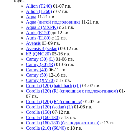
toyota
Allion (T240)
01-07 г.в.
Allion (T260)
с 07 г.в.
Aqua
11-21 г.в.
Aqua (литой подголовник)
11-21 г.в.
Aqua 2 (MXPK)
с 21 г.в.
Auris (E150)
до 12 г.в.
Auris (E180)
с 12 г.в.
Avensis
03-09 г.в.
Avensis 3 (sedan)
09-12 г.в.
bB (QNC20)
05-16 г.в.
Camry (30) (L)
01-06 г.в.
Camry (30) (R)
01-06 г.в.
Camry (40)
06-11 г.в.
Camry (50)
12-16 г.в.
Camry (XV70)
с 17 г.в.
Corolla (120) (hatchback) (L)
01-07 г.в.
Corolla (120) (R) (сплошная с подлокотником)
01-
07 г.в.
Corolla (120) (R) (сплошная)
01-07 г.в.
Corolla (120) (sedan) (L)
01-06 г.в.
Corolla (150)
07-12 г.в.
Corolla (160-180)
с 13 г.в.
Corolla (160-180) (без подлокотника)
с 13 г.в.
Corolla (210) (60/40)
с 18 г.в.