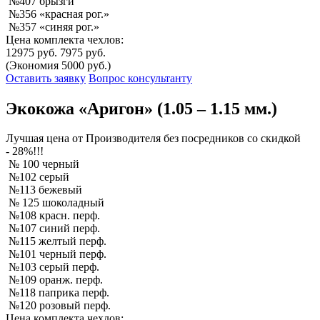
№407 брызги
№356 «красная рог.»
№357 «синяя рог.»
Цена комплекта чехлов:
12975 руб.
7975 руб.
(Экономия 5000 руб.)
Оставить заявку
Вопрос консультанту
Экокожа «Аригон» (1.05 – 1.15 мм.)
Лучшая
цена от Производителя без посредников со скидкой
- 28%!!!
№ 100 черный
№102 серый
№113 бежевый
№ 125 шоколадный
№108 красн. перф.
№107 синий перф.
№115 желтый перф.
№101 черный перф.
№103 серый перф.
№109 оранж. перф.
№118 паприка перф.
№120 розовый перф.
Цена комплекта чехлов: