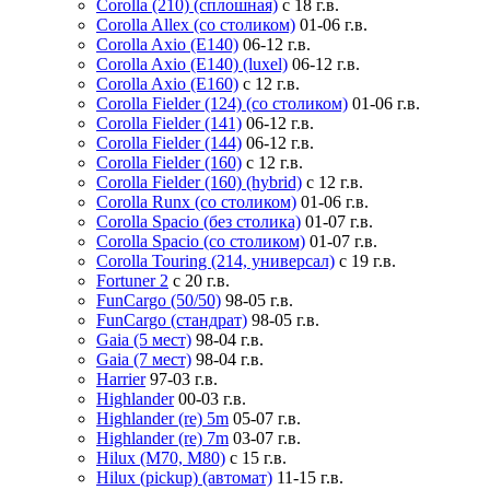
Corolla (210) (сплошная)
с 18 г.в.
Corolla Allex (со столиком)
01-06 г.в.
Corolla Axio (E140)
06-12 г.в.
Corolla Axio (E140) (luxel)
06-12 г.в.
Corolla Axio (E160)
с 12 г.в.
Corolla Fielder (124) (со столиком)
01-06 г.в.
Corolla Fielder (141)
06-12 г.в.
Corolla Fielder (144)
06-12 г.в.
Corolla Fielder (160)
с 12 г.в.
Corolla Fielder (160) (hybrid)
с 12 г.в.
Corolla Runx (со столиком)
01-06 г.в.
Corolla Spacio (без столика)
01-07 г.в.
Corolla Spacio (со столиком)
01-07 г.в.
Corolla Touring (214, универсал)
с 19 г.в.
Fortuner 2
с 20 г.в.
FunCargo (50/50)
98-05 г.в.
FunCargo (стандрат)
98-05 г.в.
Gaia (5 мест)
98-04 г.в.
Gaia (7 мест)
98-04 г.в.
Harrier
97-03 г.в.
Highlander
00-03 г.в.
Highlander (re) 5m
05-07 г.в.
Highlander (re) 7m
03-07 г.в.
Hilux (M70, M80)
с 15 г.в.
Hilux (pickup) (автомат)
11-15 г.в.