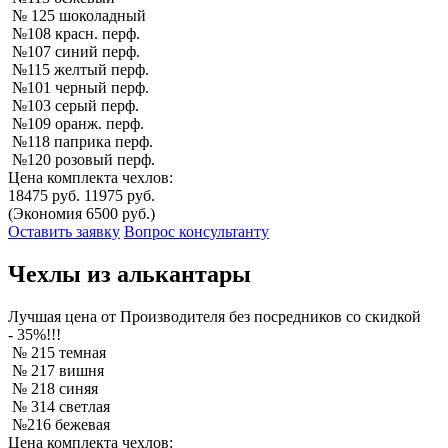
№ 125 шоколадный
№108 красн. перф.
№107 синий перф.
№115 желтый перф.
№101 черный перф.
№103 серый перф.
№109 оранж. перф.
№118 паприка перф.
№120 розовый перф.
Цена комплекта чехлов:
18475 руб.
11975 руб.
(Экономия 6500 руб.)
Оставить заявку
Вопрос консультанту
Чехлы из алькантары
Лучшая
цена от Производителя без посредников со скидкой
- 35%!!!
№ 215 темная
№ 217 вишня
№ 218 синяя
№ 314 светлая
№216 бежевая
Цена комплекта чехлов: