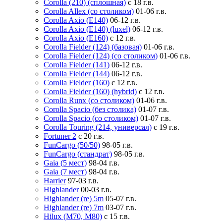
Corolla (210) (сплошная)
с 18 г.в.
Corolla Allex (со столиком)
01-06 г.в.
Corolla Axio (E140)
06-12 г.в.
Corolla Axio (E140) (luxel)
06-12 г.в.
Corolla Axio (E160)
с 12 г.в.
Corolla Fielder (124) (базовая)
01-06 г.в.
Corolla Fielder (124) (со столиком)
01-06 г.в.
Corolla Fielder (141)
06-12 г.в.
Corolla Fielder (144)
06-12 г.в.
Corolla Fielder (160)
с 12 г.в.
Corolla Fielder (160) (hybrid)
с 12 г.в.
Corolla Runx (со столиком)
01-06 г.в.
Corolla Spacio (без столика)
01-07 г.в.
Corolla Spacio (со столиком)
01-07 г.в.
Corolla Touring (214, универсал)
с 19 г.в.
Fortuner 2
с 20 г.в.
FunCargo (50/50)
98-05 г.в.
FunCargo (стандрат)
98-05 г.в.
Gaia (5 мест)
98-04 г.в.
Gaia (7 мест)
98-04 г.в.
Harrier
97-03 г.в.
Highlander
00-03 г.в.
Highlander (re) 5m
05-07 г.в.
Highlander (re) 7m
03-07 г.в.
Hilux (M70, M80)
с 15 г.в.