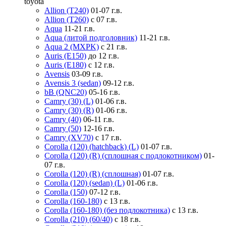
toyota
Allion (T240)
01-07 г.в.
Allion (T260)
с 07 г.в.
Aqua
11-21 г.в.
Aqua (литой подголовник)
11-21 г.в.
Aqua 2 (MXPK)
с 21 г.в.
Auris (E150)
до 12 г.в.
Auris (E180)
с 12 г.в.
Avensis
03-09 г.в.
Avensis 3 (sedan)
09-12 г.в.
bB (QNC20)
05-16 г.в.
Camry (30) (L)
01-06 г.в.
Camry (30) (R)
01-06 г.в.
Camry (40)
06-11 г.в.
Camry (50)
12-16 г.в.
Camry (XV70)
с 17 г.в.
Corolla (120) (hatchback) (L)
01-07 г.в.
Corolla (120) (R) (сплошная с подлокотником)
01-
07 г.в.
Corolla (120) (R) (сплошная)
01-07 г.в.
Corolla (120) (sedan) (L)
01-06 г.в.
Corolla (150)
07-12 г.в.
Corolla (160-180)
с 13 г.в.
Corolla (160-180) (без подлокотника)
с 13 г.в.
Corolla (210) (60/40)
с 18 г.в.