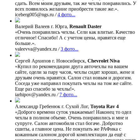
сдать. Всем моим друзьям, так же чехлы понравились. У
всех появилось желание приобрести такие же.».
iceberg005@ngs.ru
/
4 фото...
Валерий Валеев
г. Юрга,
Renault Daster
«Очень понравились чехлы. Сели как влитые. Качество
отличное! Спасибо! А с учетом цены, нравятся еще
больше.».
valeevva@yandex.ru
/
3 фото...
Сергей Архипов
г. Новосибирск,
Chevrolet Niva
«Купил по рекомендации друга авточехлы на вашем
сайте, одели за пару часов, чехлы сидят хорошо, жене и
друзьям очень нравятся. Салон стал новым и дорогим.
Соседа уже направил покупать чехлы на том же сайте.
Еще раз спасибо за чехлы!».
iarhipov@yandex.ru
/
7 фото...
Александр Гребенюк
г. Сухой Лог,
Toyota Rav 4
«Доброго времени суток уважаемые! Наконец то одел
чехлы в полном объеме. Очень понравились и мне и
супруге. Салон автомобиля стал богаче. Добротно
сшиты, а главное цена. Не покупать же РАФика с
кожанным салоном дорогой комплектации да ещё с