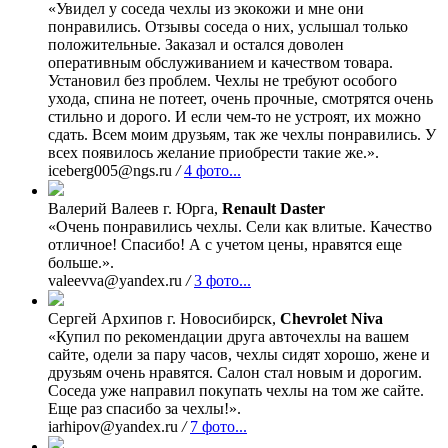
«Увидел у соседа чехлы из экокожи и мне они
понравились. Отзывы соседа о них, услышал только
положительные. Заказал и остался доволен
оперативным обслуживанием и качеством товара.
Установил без проблем. Чехлы не требуют особого
ухода, спина не потеет, очень прочные, смотрятся очень
стильно и дорого. И если чем-то не устроят, их можно
сдать. Всем моим друзьям, так же чехлы понравились. У
всех появилось желание приобрести такие же.».
iceberg005@ngs.ru
/
4 фото...
Валерий Валеев
г. Юрга,
Renault Daster
«Очень понравились чехлы. Сели как влитые. Качество
отличное! Спасибо! А с учетом цены, нравятся еще
больше.».
valeevva@yandex.ru
/
3 фото...
Сергей Архипов
г. Новосибирск,
Chevrolet Niva
«Купил по рекомендации друга авточехлы на вашем
сайте, одели за пару часов, чехлы сидят хорошо, жене и
друзьям очень нравятся. Салон стал новым и дорогим.
Соседа уже направил покупать чехлы на том же сайте.
Еще раз спасибо за чехлы!».
iarhipov@yandex.ru
/
7 фото...