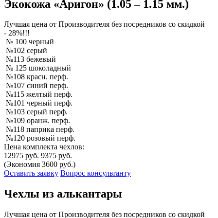
Экокожа «Аригон» (1.05 – 1.15 мм.)
Лучшая
цена от Производителя без посредников со скидкой
- 28%!!!
№ 100 черный
№102 серый
№113 бежевый
№ 125 шоколадный
№108 красн. перф.
№107 синий перф.
№115 желтый перф.
№101 черный перф.
№103 серый перф.
№109 оранж. перф.
№118 паприка перф.
№120 розовый перф.
Цена комплекта чехлов:
12975 руб.
9375 руб.
(Экономия 3600 руб.)
Оставить заявку
Вопрос консультанту
Чехлы из алькантары
Лучшая
цена от Производителя без посредников со скидкой