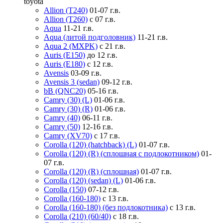
toyota
Allion (T240)
01-07 г.в.
Allion (T260)
с 07 г.в.
Aqua
11-21 г.в.
Aqua (литой подголовник)
11-21 г.в.
Aqua 2 (MXPK)
с 21 г.в.
Auris (E150)
до 12 г.в.
Auris (E180)
с 12 г.в.
Avensis
03-09 г.в.
Avensis 3 (sedan)
09-12 г.в.
bB (QNC20)
05-16 г.в.
Camry (30) (L)
01-06 г.в.
Camry (30) (R)
01-06 г.в.
Camry (40)
06-11 г.в.
Camry (50)
12-16 г.в.
Camry (XV70)
с 17 г.в.
Corolla (120) (hatchback) (L)
01-07 г.в.
Corolla (120) (R) (сплошная с подлокотником)
01-
07 г.в.
Corolla (120) (R) (сплошная)
01-07 г.в.
Corolla (120) (sedan) (L)
01-06 г.в.
Corolla (150)
07-12 г.в.
Corolla (160-180)
с 13 г.в.
Corolla (160-180) (без подлокотника)
с 13 г.в.
Corolla (210) (60/40)
с 18 г.в.