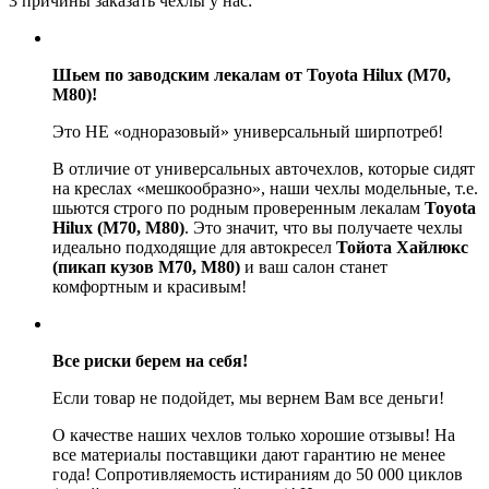
3 причины заказать чехлы у нас:
Шьем по заводским лекалам от Toyota Hilux (M70,
M80)!
Это НЕ «одноразовый» универсальный ширпотреб!
В отличие от универсальных авточехлов, которые сидят
на креслах «мешкообразно», наши чехлы модельные, т.е.
шьются строго по родным проверенным лекалам
Toyota
Hilux (M70, M80)
. Это значит, что вы получаете чехлы
идеально подходящие для автокресел
Тойота Хайлюкс
(пикап кузов М70, М80)
и ваш салон станет
комфортным и красивым!
Все риски берем на себя!
Если товар не подойдет, мы вернем Вам все деньги!
О качестве наших чехлов только хорошие отзывы! На
все материалы поставщики дают гарантию не менее
года! Сопротивляемость истираниям до 50 000 циклов