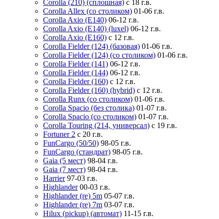
Corolla (210) (сплошная)
с 18 г.в.
Corolla Allex (со столиком)
01-06 г.в.
Corolla Axio (E140)
06-12 г.в.
Corolla Axio (E140) (luxel)
06-12 г.в.
Corolla Axio (E160)
с 12 г.в.
Corolla Fielder (124) (базовая)
01-06 г.в.
Corolla Fielder (124) (со столиком)
01-06 г.в.
Corolla Fielder (141)
06-12 г.в.
Corolla Fielder (144)
06-12 г.в.
Corolla Fielder (160)
с 12 г.в.
Corolla Fielder (160) (hybrid)
с 12 г.в.
Corolla Runx (со столиком)
01-06 г.в.
Corolla Spacio (без столика)
01-07 г.в.
Corolla Spacio (со столиком)
01-07 г.в.
Corolla Touring (214, универсал)
с 19 г.в.
Fortuner 2
с 20 г.в.
FunCargo (50/50)
98-05 г.в.
FunCargo (стандрат)
98-05 г.в.
Gaia (5 мест)
98-04 г.в.
Gaia (7 мест)
98-04 г.в.
Harrier
97-03 г.в.
Highlander
00-03 г.в.
Highlander (re) 5m
05-07 г.в.
Highlander (re) 7m
03-07 г.в.
Hilux (pickup) (автомат)
11-15 г.в.