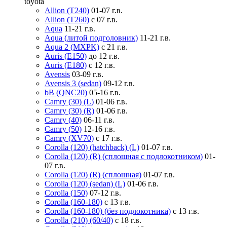
toyota
Allion (T240)
01-07 г.в.
Allion (T260)
с 07 г.в.
Aqua
11-21 г.в.
Aqua (литой подголовник)
11-21 г.в.
Aqua 2 (MXPK)
с 21 г.в.
Auris (E150)
до 12 г.в.
Auris (E180)
с 12 г.в.
Avensis
03-09 г.в.
Avensis 3 (sedan)
09-12 г.в.
bB (QNC20)
05-16 г.в.
Camry (30) (L)
01-06 г.в.
Camry (30) (R)
01-06 г.в.
Camry (40)
06-11 г.в.
Camry (50)
12-16 г.в.
Camry (XV70)
с 17 г.в.
Corolla (120) (hatchback) (L)
01-07 г.в.
Corolla (120) (R) (сплошная с подлокотником)
01-
07 г.в.
Corolla (120) (R) (сплошная)
01-07 г.в.
Corolla (120) (sedan) (L)
01-06 г.в.
Corolla (150)
07-12 г.в.
Corolla (160-180)
с 13 г.в.
Corolla (160-180) (без подлокотника)
с 13 г.в.
Corolla (210) (60/40)
с 18 г.в.