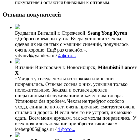
покупателей остаются близкими к оптовым!
Отзывы покупателей
Булдыгин Виталий
г. Стрежевой,
Ssang Yong Kyron
«Доброго времени суток. Вчера установил чехлы,
одевал их на снятых с машины сидений, получилось
очень хорошо. Ещё раз спасибо.».
vitvinvl@yandex.ru
/
4 фото...
Виталий Викторович
г. Новосибирск,
Mitsubishi Lancer
X
«Увидел у соседа чехлы из экокожи и мне они
понравились. Отзывы соседа о них, услышал только
положительные. Заказал и остался доволен
оперативным обслуживанием и качеством товара.
Установил без проблем. Чехлы не требуют особого
ухода, спина не потеет, очень прочные, смотрятся очень
стильно и дорого. И если чем-то не устроят, их можно
сдать. Всем моим друзьям, так же чехлы понравились. У
всех появилось желание приобрести такие же.».
iceberg005@ngs.ru
/
4 фото...