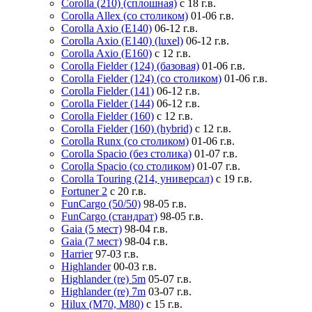
Corolla (210) (сплошная)
с 18 г.в.
Corolla Allex (со столиком)
01-06 г.в.
Corolla Axio (E140)
06-12 г.в.
Corolla Axio (E140) (luxel)
06-12 г.в.
Corolla Axio (E160)
с 12 г.в.
Corolla Fielder (124) (базовая)
01-06 г.в.
Corolla Fielder (124) (со столиком)
01-06 г.в.
Corolla Fielder (141)
06-12 г.в.
Corolla Fielder (144)
06-12 г.в.
Corolla Fielder (160)
с 12 г.в.
Corolla Fielder (160) (hybrid)
с 12 г.в.
Corolla Runx (со столиком)
01-06 г.в.
Corolla Spacio (без столика)
01-07 г.в.
Corolla Spacio (со столиком)
01-07 г.в.
Corolla Touring (214, универсал)
с 19 г.в.
Fortuner 2
с 20 г.в.
FunCargo (50/50)
98-05 г.в.
FunCargo (стандрат)
98-05 г.в.
Gaia (5 мест)
98-04 г.в.
Gaia (7 мест)
98-04 г.в.
Harrier
97-03 г.в.
Highlander
00-03 г.в.
Highlander (re) 5m
05-07 г.в.
Highlander (re) 7m
03-07 г.в.
Hilux (M70, M80)
с 15 г.в.