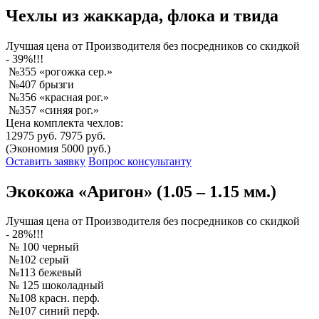
Чехлы из жаккарда, флока и твида
Лучшая
цена от Производителя без посредников со скидкой
- 39%!!!
№355 «рогожка сер.»
№407 брызги
№356 «красная рог.»
№357 «синяя рог.»
Цена комплекта чехлов:
12975 руб.
7975 руб.
(Экономия 5000 руб.)
Оставить заявку
Вопрос консультанту
Экокожа «Аригон» (1.05 – 1.15 мм.)
Лучшая
цена от Производителя без посредников со скидкой
- 28%!!!
№ 100 черный
№102 серый
№113 бежевый
№ 125 шоколадный
№108 красн. перф.
№107 синий перф.