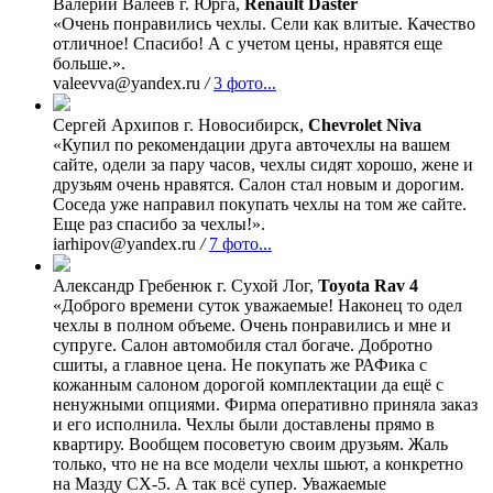
Валерий Валеев
г. Юрга,
Renault Daster
«Очень понравились чехлы. Сели как влитые. Качество
отличное! Спасибо! А с учетом цены, нравятся еще
больше.».
valeevva@yandex.ru
/
3 фото...
Сергей Архипов
г. Новосибирск,
Chevrolet Niva
«Купил по рекомендации друга авточехлы на вашем
сайте, одели за пару часов, чехлы сидят хорошо, жене и
друзьям очень нравятся. Салон стал новым и дорогим.
Соседа уже направил покупать чехлы на том же сайте.
Еще раз спасибо за чехлы!».
iarhipov@yandex.ru
/
7 фото...
Александр Гребенюк
г. Сухой Лог,
Toyota Rav 4
«Доброго времени суток уважаемые! Наконец то одел
чехлы в полном объеме. Очень понравились и мне и
супруге. Салон автомобиля стал богаче. Добротно
сшиты, а главное цена. Не покупать же РАФика с
кожанным салоном дорогой комплектации да ещё с
ненужными опциями. Фирма оперативно приняла заказ
и его исполнила. Чехлы были доставлены прямо в
квартиру. Вообщем посоветую своим друзьям. Жаль
только, что не на все модели чехлы шьют, а конкретно
на Мазду СХ-5. А так всё супер. Уважаемые