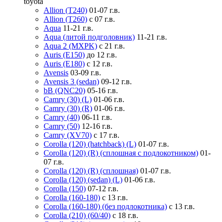
toyota
Allion (T240)
01-07 г.в.
Allion (T260)
с 07 г.в.
Aqua
11-21 г.в.
Aqua (литой подголовник)
11-21 г.в.
Aqua 2 (MXPK)
с 21 г.в.
Auris (E150)
до 12 г.в.
Auris (E180)
с 12 г.в.
Avensis
03-09 г.в.
Avensis 3 (sedan)
09-12 г.в.
bB (QNC20)
05-16 г.в.
Camry (30) (L)
01-06 г.в.
Camry (30) (R)
01-06 г.в.
Camry (40)
06-11 г.в.
Camry (50)
12-16 г.в.
Camry (XV70)
с 17 г.в.
Corolla (120) (hatchback) (L)
01-07 г.в.
Corolla (120) (R) (сплошная с подлокотником)
01-
07 г.в.
Corolla (120) (R) (сплошная)
01-07 г.в.
Corolla (120) (sedan) (L)
01-06 г.в.
Corolla (150)
07-12 г.в.
Corolla (160-180)
с 13 г.в.
Corolla (160-180) (без подлокотника)
с 13 г.в.
Corolla (210) (60/40)
с 18 г.в.