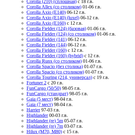
Corolla (210) (сплошная)
с 18 г.в.
Corolla Allex (со столиком)
01-06 г.в.
Corolla Axio (E140)
06-12 г.в.
Corolla Axio (E140) (luxel)
06-12 г.в.
Corolla Axio (E160)
с 12 г.в.
Corolla Fielder (124) (базовая)
01-06 г.в.
Corolla Fielder (124) (со столиком)
01-06 г.в.
Corolla Fielder (141)
06-12 г.в.
Corolla Fielder (144)
06-12 г.в.
Corolla Fielder (160)
с 12 г.в.
Corolla Fielder (160) (hybrid)
с 12 г.в.
Corolla Runx (со столиком)
01-06 г.в.
Corolla Spacio (без столика)
01-07 г.в.
Corolla Spacio (со столиком)
01-07 г.в.
Corolla Touring (214, универсал)
с 19 г.в.
Fortuner 2
с 20 г.в.
FunCargo (50/50)
98-05 г.в.
FunCargo (стандрат)
98-05 г.в.
Gaia (5 мест)
98-04 г.в.
Gaia (7 мест)
98-04 г.в.
Harrier
97-03 г.в.
Highlander
00-03 г.в.
Highlander (re) 5m
05-07 г.в.
Highlander (re) 7m
03-07 г.в.
Hilux (M70, M80)
с 15 г.в.