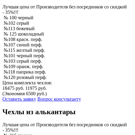
Лучшая
цена от Производителя без посредников со скидкой
- 35%!!!
№ 100 черный
№102 серый
№113 бежевый
№ 125 шоколадный
№108 красн. перф.
№107 синий перф.
№115 желтый перф.
№101 черный перф.
№103 серый перф.
№109 оранж. перф.
№118 паприка перф.
№120 розовый перф.
Цена комплекта чехлов:
18475 руб.
11975 руб.
(Экономия 6500 руб.)
Оставить заявку
Вопрос консультанту
Чехлы из алькантары
Лучшая
цена от Производителя без посредников со скидкой
- 35%!!!