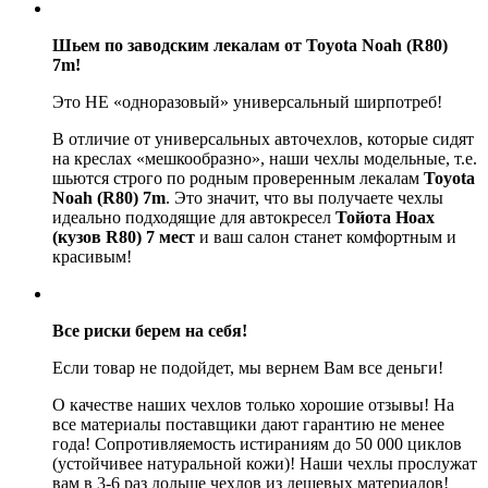
Шьем по заводским лекалам от Toyota Noah (R80)
7m!
Это НЕ «одноразовый» универсальный ширпотреб!
В отличие от универсальных авточехлов, которые сидят
на креслах «мешкообразно», наши чехлы модельные, т.е.
шьются строго по родным проверенным лекалам
Toyota
Noah (R80) 7m
. Это значит, что вы получаете чехлы
идеально подходящие для автокресел
Тойота Ноах
(кузов R80) 7 мест
и ваш салон станет комфортным и
красивым!
Все риски берем на себя!
Если товар не подойдет, мы вернем Вам все деньги!
О качестве наших чехлов только хорошие отзывы! На
все материалы поставщики дают гарантию не менее
года! Сопротивляемость истираниям до 50 000 циклов
(устойчивее натуральной кожи)! Наши чехлы прослужат
вам в 3-6 раз дольше чехлов из дешевых материалов!