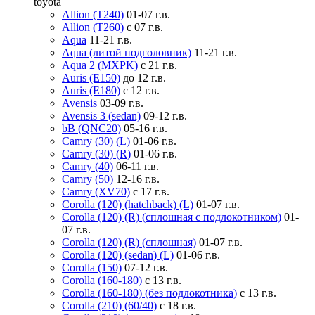
toyota
Allion (T240)
01-07 г.в.
Allion (T260)
с 07 г.в.
Aqua
11-21 г.в.
Aqua (литой подголовник)
11-21 г.в.
Aqua 2 (MXPK)
с 21 г.в.
Auris (E150)
до 12 г.в.
Auris (E180)
с 12 г.в.
Avensis
03-09 г.в.
Avensis 3 (sedan)
09-12 г.в.
bB (QNC20)
05-16 г.в.
Camry (30) (L)
01-06 г.в.
Camry (30) (R)
01-06 г.в.
Camry (40)
06-11 г.в.
Camry (50)
12-16 г.в.
Camry (XV70)
с 17 г.в.
Corolla (120) (hatchback) (L)
01-07 г.в.
Corolla (120) (R) (сплошная с подлокотником)
01-
07 г.в.
Corolla (120) (R) (сплошная)
01-07 г.в.
Corolla (120) (sedan) (L)
01-06 г.в.
Corolla (150)
07-12 г.в.
Corolla (160-180)
с 13 г.в.
Corolla (160-180) (без подлокотника)
с 13 г.в.
Corolla (210) (60/40)
с 18 г.в.