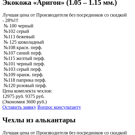
Экокожа «Аригон» (1.05 – 1.15 мм.)
Лучшая
цена от Производителя без посредников со скидкой
- 28%!!!
№ 100 черный
№102 серый
№113 бежевый
№ 125 шоколадный
№108 красн. перф.
№107 синий перф.
№115 желтый перф.
№101 черный перф.
№103 серый перф.
№109 оранж. перф.
№118 паприка перф.
№120 розовый перф.
Цена комплекта чехлов:
12975 руб.
9375 руб.
(Экономия 3600 руб.)
Оставить заявку
Вопрос консультанту
Чехлы из алькантары
Лучшая
цена от Производителя без посредников со скидкой