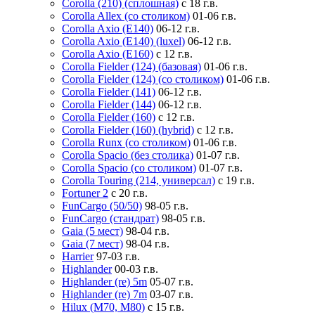
Corolla (210) (сплошная)
с 18 г.в.
Corolla Allex (со столиком)
01-06 г.в.
Corolla Axio (E140)
06-12 г.в.
Corolla Axio (E140) (luxel)
06-12 г.в.
Corolla Axio (E160)
с 12 г.в.
Corolla Fielder (124) (базовая)
01-06 г.в.
Corolla Fielder (124) (со столиком)
01-06 г.в.
Corolla Fielder (141)
06-12 г.в.
Corolla Fielder (144)
06-12 г.в.
Corolla Fielder (160)
с 12 г.в.
Corolla Fielder (160) (hybrid)
с 12 г.в.
Corolla Runx (со столиком)
01-06 г.в.
Corolla Spacio (без столика)
01-07 г.в.
Corolla Spacio (со столиком)
01-07 г.в.
Corolla Touring (214, универсал)
с 19 г.в.
Fortuner 2
с 20 г.в.
FunCargo (50/50)
98-05 г.в.
FunCargo (стандрат)
98-05 г.в.
Gaia (5 мест)
98-04 г.в.
Gaia (7 мест)
98-04 г.в.
Harrier
97-03 г.в.
Highlander
00-03 г.в.
Highlander (re) 5m
05-07 г.в.
Highlander (re) 7m
03-07 г.в.
Hilux (M70, M80)
с 15 г.в.