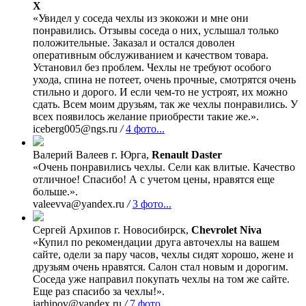
X
«Увидел у соседа чехлы из экокожи и мне они
понравились. Отзывы соседа о них, услышал только
положительные. Заказал и остался доволен
оперативным обслуживанием и качеством товара.
Установил без проблем. Чехлы не требуют особого
ухода, спина не потеет, очень прочные, смотрятся очень
стильно и дорого. И если чем-то не устроят, их можно
сдать. Всем моим друзьям, так же чехлы понравились. У
всех появилось желание приобрести такие же.».
iceberg005@ngs.ru
/
4 фото...
Валерий Валеев
г. Юрга,
Renault Daster
«Очень понравились чехлы. Сели как влитые. Качество
отличное! Спасибо! А с учетом цены, нравятся еще
больше.».
valeevva@yandex.ru
/
3 фото...
Сергей Архипов
г. Новосибирск,
Chevrolet Niva
«Купил по рекомендации друга авточехлы на вашем
сайте, одели за пару часов, чехлы сидят хорошо, жене и
друзьям очень нравятся. Салон стал новым и дорогим.
Соседа уже направил покупать чехлы на том же сайте.
Еще раз спасибо за чехлы!».
iarhipov@yandex.ru
/
7 фото...