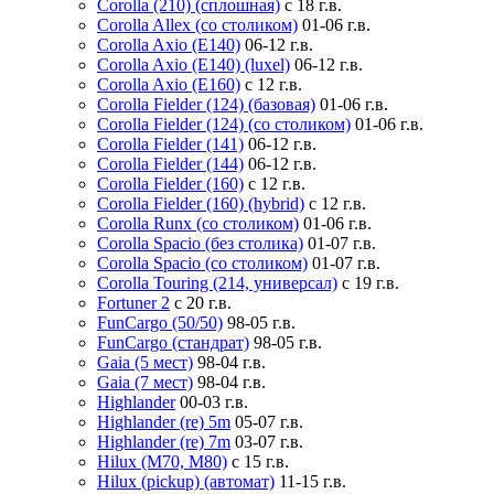
Corolla (210) (сплошная)
с 18 г.в.
Corolla Allex (со столиком)
01-06 г.в.
Corolla Axio (E140)
06-12 г.в.
Corolla Axio (E140) (luxel)
06-12 г.в.
Corolla Axio (E160)
с 12 г.в.
Corolla Fielder (124) (базовая)
01-06 г.в.
Corolla Fielder (124) (со столиком)
01-06 г.в.
Corolla Fielder (141)
06-12 г.в.
Corolla Fielder (144)
06-12 г.в.
Corolla Fielder (160)
с 12 г.в.
Corolla Fielder (160) (hybrid)
с 12 г.в.
Corolla Runx (со столиком)
01-06 г.в.
Corolla Spacio (без столика)
01-07 г.в.
Corolla Spacio (со столиком)
01-07 г.в.
Corolla Touring (214, универсал)
с 19 г.в.
Fortuner 2
с 20 г.в.
FunCargo (50/50)
98-05 г.в.
FunCargo (стандрат)
98-05 г.в.
Gaia (5 мест)
98-04 г.в.
Gaia (7 мест)
98-04 г.в.
Highlander
00-03 г.в.
Highlander (re) 5m
05-07 г.в.
Highlander (re) 7m
03-07 г.в.
Hilux (M70, M80)
с 15 г.в.
Hilux (pickup) (автомат)
11-15 г.в.