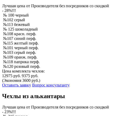
Лучшая
цена от Производителя без посредников со скидкой
- 28%!!!
№ 100 черный
№102 серый
№113 бежевый
№ 125 шоколадный
№108 красн. перф.
№107 синий перф.
№115 желтый перф.
№101 черный перф.
№103 серый перф.
№109 оранж. перф.
№118 паприка перф.
№120 розовый перф.
Цена комплекта чехлов:
12975 руб.
9375 руб.
(Экономия 3600 руб.)
Оставить заявку
Вопрос консультанту
Чехлы из алькантары
Лучшая
цена от Производителя без посредников со скидкой
- 23%!!!