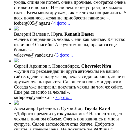
ухода, спина не потеет, очень прочные, смотрятся очень
стильно и дорого. И если чем-то не устроят, их можно
сдать. Всем моим друзьям, так же чехлы понравились. У
всех появилось желание приобрести такие же.».
iceberg005@ngs.ru
/
4 фото...
Валерий Валеев
г. Юрга,
Renault Daster
«Очень понравились чехлы. Сели как влитые. Качество
отличное! Спасибо! А с учетом цены, нравятся еще
больше.».
valeevva@yandex.ru
/
3 фото...
Сергей Архипов
г. Новосибирск,
Chevrolet Niva
«Купил по рекомендации друга авточехлы на вашем
сайте, одели за пару часов, чехлы сидят хорошо, жене и
друзьям очень нравятся. Салон стал новым и дорогим.
Соседа уже направил покупать чехлы на том же сайте.
Еще раз спасибо за чехлы!».
iarhipov@yandex.ru
/
7 фото...
Александр Гребенюк
г. Сухой Лог,
Toyota Rav 4
«Доброго времени суток уважаемые! Наконец то одел
чехлы в полном объеме. Очень понравились и мне и
супруге. Салон автомобиля стал богаче. Добротно
сшиты, а главное цена. Не покупать же РАФика с