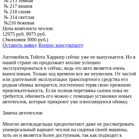
№ 215 темная
№ 217 вишня
№ 218 синяя
№ 314 светлая
№216 бежевая
Цена комплекта чехлов:
12975 руб.
9975 руб.
(Экономия 3000 руб.)
Оставить заявку
Вопрос консультанту
Автомобиль Тойота Харриер сейчас уже не выпускается. Но в
нашей стране он продолжает вполне успешно
эксплуатироваться и сейчас, ведь это авто является очень
выносливым. Только ход времени все же неумолим. От частой
или длительной эксплуатации транспортного средства его
родная обивка затирается, постепенно теряя свою прежнюю
привлекательность. Если полная перетяжка салона пока не
требуется, обновить его можно с помощью установки новых
авточехлов, которые прикроют уже износившуюся обивку.
Замена авточехлов
Многие автовладельцы предпочитают даже не рассматривать
универсальный вариант чехлов на сиденья своей машины,
хоть он и является более доступным, так как подходит к