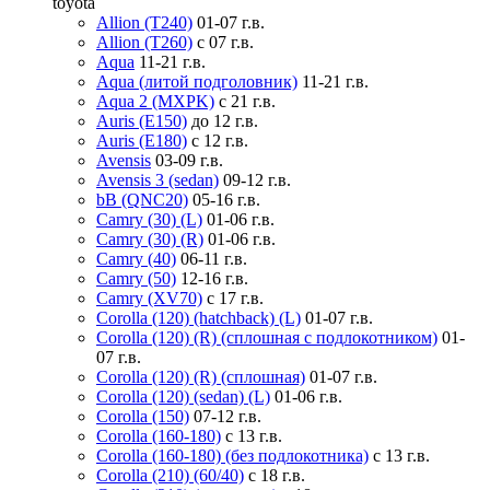
toyota
Allion (T240)
01-07 г.в.
Allion (T260)
с 07 г.в.
Aqua
11-21 г.в.
Aqua (литой подголовник)
11-21 г.в.
Aqua 2 (MXPK)
с 21 г.в.
Auris (E150)
до 12 г.в.
Auris (E180)
с 12 г.в.
Avensis
03-09 г.в.
Avensis 3 (sedan)
09-12 г.в.
bB (QNC20)
05-16 г.в.
Camry (30) (L)
01-06 г.в.
Camry (30) (R)
01-06 г.в.
Camry (40)
06-11 г.в.
Camry (50)
12-16 г.в.
Camry (XV70)
с 17 г.в.
Corolla (120) (hatchback) (L)
01-07 г.в.
Corolla (120) (R) (сплошная с подлокотником)
01-
07 г.в.
Corolla (120) (R) (сплошная)
01-07 г.в.
Corolla (120) (sedan) (L)
01-06 г.в.
Corolla (150)
07-12 г.в.
Corolla (160-180)
с 13 г.в.
Corolla (160-180) (без подлокотника)
с 13 г.в.
Corolla (210) (60/40)
с 18 г.в.